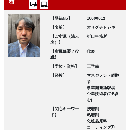
樹
【登録No】
10000012
【名前】
オリグチトシキ
【ご所属（法人
折口事務所
名）】
【所属部署／役
代表
職】
【学位・資格】
工学修士
【経験】
マネジメント経験
者
事業開発経験者
企業技術者(OB含
む)
【関心キーワー
接着剤
ド】
粘着剤
化粧品原料
コーティング剤