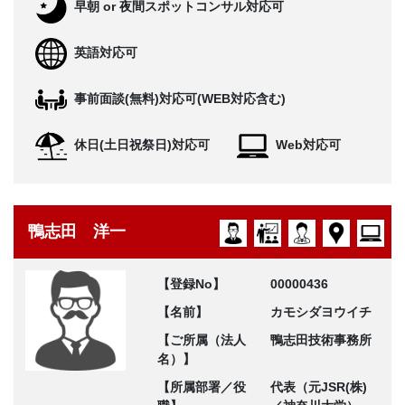
早朝 or 夜間スポットコンサル対応可
英語対応可
事前面談(無料)対応可(WEB対応含む)
休日(土日祝祭日)対応可
Web対応可
鴨志田 洋一
【登録No】
00000436
【名前】
カモシダヨウイチ
【ご所属（法人
鴨志田技術事務所
名）】
【所属部署／役
代表（元JSR(株)