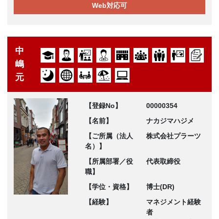
Web対応可
中
嶋
元
【登録No】
00000354
【名前】
ナカジマハジメ
【ご所属（法人
株式会社プラーツ
名）】
【所属部署／役
代表取締役
職】
【学位・資格】
博士(DR)
【経験】
マネジメント経験
者