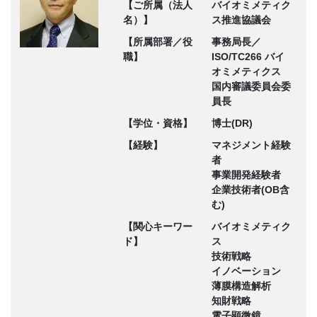
【ご所属（法人
バイオミメティク
名）】
ス推進協議会
【所属部署／役
事務局長／
職】
ISO/TC266 バイ
オミメティクス
国内審議委員会委
員長
【学位・資格】
博士(DR)
【経験】
マネジメント経験
者
事業開発経験者
企業技術者(OB含
む)
【関心キーワー
バイオミメティク
ド】
ス
技術戦略
イノベーション
薄膜構造解析
知財戦略
電子顕微鏡