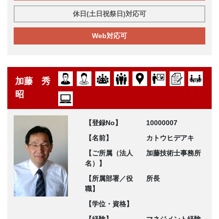
休日(土日祝祭日)対応可
Web対応可
加藤 秀
昭
【登録No】
10000007
【名前】
カトウヒデアキ
【ご所属（法人
加藤技術士事務所
名）】
【所属部署／役
所長
職】
【学位・資格】
【経験】
マネジメント経験