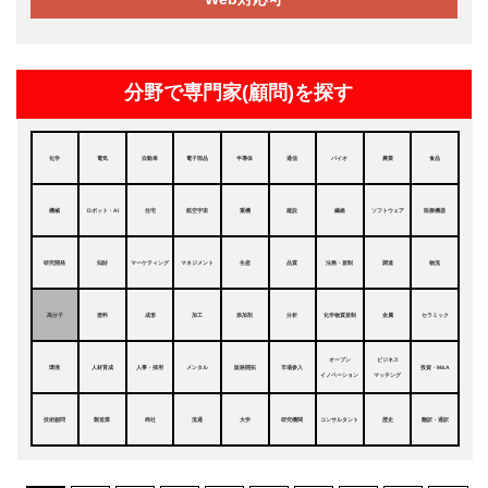
分野で専門家(顧問)を探す
化学
電気
自動車
電子部品
半導体
通信
バイオ
農業
食品
機械
ロボット・AI
住宅
航空宇宙
重機
建設
繊維
ソフトウェア
医療機器
研究開発
知財
マーケティング
マネジメント
生産
品質
法務・規制
調達
物流
高分子
塗料
成形
加工
添加剤
分析
化学物質規制
金属
セラミック
オープン
ビジネス
環境
人材育成
人事・採用
メンタル
販路開拓
市場参入
投資・M&A
イノベーション
マッチング
技術顧問
製造業
商社
流通
大学
研究機関
コンサルタント
歴史
翻訳・通訳