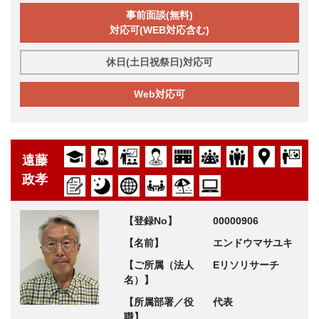
事前面談(無料)
対応可(WEB対応含む)
休日(土日祝祭日)対応可
Web対応可
遠藤
政孝
【登録No】
00000906
【名前】
エンドウマサユキ
【ご所属（法人
Eリソリサーチ
名）】
【所属部署／役
代表
職】