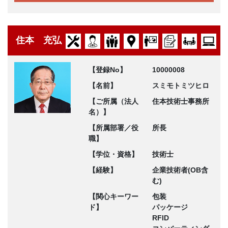
住本 充弘
【登録No】
10000008
【名前】
スミモトミツヒロ
【ご所属（法人
住本技術士事務所
名）】
【所属部署／役
所長
職】
【学位・資格】
技術士
【経験】
企業技術者(OB含
む)
【関心キーワー
包装
ド】
パッケージ
RFID