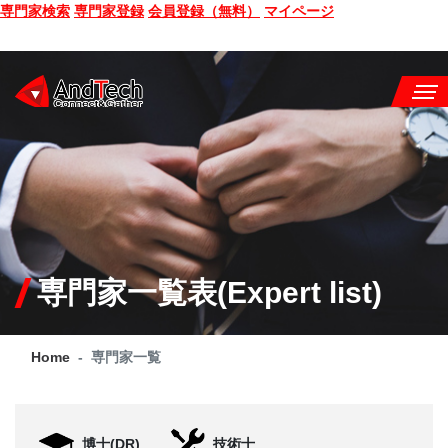
専門家検索
専門家登録
会員登録（無料）
マイページ
SEMINAR
BOOK
CONSULTING
SERVICE
専門家一覧表(Expert list)
COMPANY
Home
専門家一覧
Q&A
SITE MAP
博士(DR)
技術士