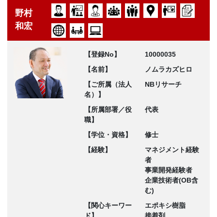
野村
和宏
【登録No】
10000035
【名前】
ノムラカズヒロ
【ご所属（法人
NBリサーチ
名）】
【所属部署／役
代表
職】
【学位・資格】
修士
【経験】
マネジメント経験
者
事業開発経験者
企業技術者(OB含
む)
【関心キーワー
エポキシ樹脂
ド】
接着剤