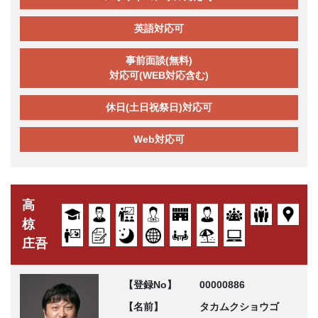
英語対応可
事前面談(無料)
対応可(WEB対応含む)
休日(土日祝祭日)対応可
Web対応可
高
椋
庄吾
【登録No】
00000886
【名前】
タカムクショウゴ