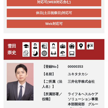
対応可(WEB対応含む)
休日(土日祝祭日)対応可
Web対応可
雪田
崇史
【登録No】
00000353
【名前】
ユキタタカシ
【ご所属（法
三井化学株式会社
人名）】
【所属部署／
ライフ＆ヘスルケア
役職】
ソリューション事業
本部開発部 グルー