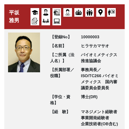
平坂
雅男
【登録No】
10000003
【名前】
ヒラサカマサオ
【ご所属（法
バイオミメティクス
人名）】
推進協議会
【所属部署／
事務局長／
役職】
ISO/TC266 バイオミ
メティクス 国内審
議委員会委員長
【学位・資
博士(DR)
格】
【経 験】
マネジメント経験者
事業開発経験者
企業技術者(OB含む)