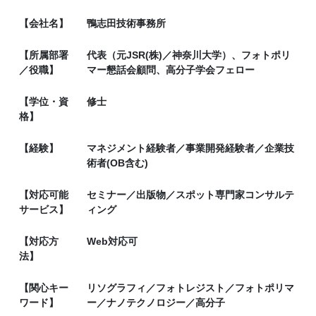
【会社名】
鴨志田技術事務所
【所属部署
代表（元JSR(株)／神奈川大学）、フォトポリ
／役職】
マー懇話会顧問、高分子学会フェロー
【学位・資
修士
格】
【経験】
マネジメント経験者／事業開発経験者／企業技
術者(OB含む)
【対応可能
セミナー／出版物／スポット専門家コンサルテ
サービス】
ィング
【対応方
Web対応可
法】
【関心キー
リソグラフィ／フォトレジスト／フォトポリマ
ワード】
ー／ナノテクノロジー／高分子