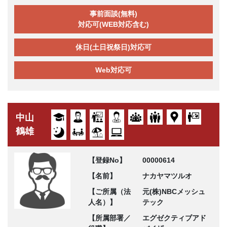
事前面談(無料)
対応可(WEB対応含む)
休日(土日祝祭日)対応可
Web対応可
中山
鶴雄
【登録No】
00000614
【名前】
ナカヤマツルオ
【ご所属（法
元(株)NBCメッシュ
人名）】
テック
【所属部署／
エグゼクティブアド