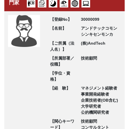
門家
【登録No】
30000099
【名前】
アンドテックコモン
シンキセンモンカ
【ご所属（法
(株)AndTech
人名）】
【所属部署／
技術顧問
役職】
【学位・資
格】
【経 験】
マネジメント経験者
事業開発経験者
企業技術者(OB含む)
大学研究者
公的機関研究者
【関心キーワ
技術顧問
ード】
コンサルタント