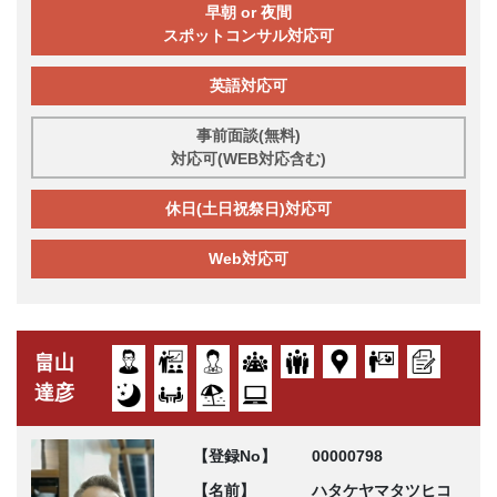
早朝 or 夜間
スポットコンサル対応可
英語対応可
事前面談(無料)
対応可(WEB対応含む)
休日(土日祝祭日)対応可
Web対応可
畠山
達彦
【登録No】
00000798
【名前】
ハタケヤマタツヒコ