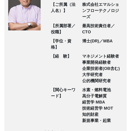
【ご所属（法
株式会社エマルショ
人名）】
ンフローテクノロジ
ーズ
【所属部署／
最高技術責任者／
役職】
CTO
【学位・資
博士(DR)／MBA
格】
【経 験】
マネジメント経験者
事業開発経験者
企業技術者(OB含む)
大学研究者
公的機関研究者
【関心キーワ
水素・燃料電池
ード】
高分子電解質
経営学 MBA
技術経営学 MOT
知的財産
新規事業・起業