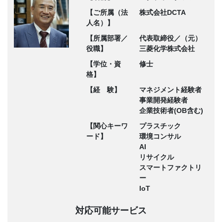
【ご所属（法
株式会社DCTA
人名）】
【所属部署／
代表取締役／（元）
役職】
三菱化学株式会社
【学位・資
修士
格】
【経 験】
マネジメント経験者
事業開発経験者
企業技術者(OB含む)
【関心キーワ
プラスチック
ード】
環境コンサル
AI
リサイクル
スマートファクトリ
ー
IoT
対応可能サービス