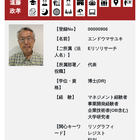
遠藤
政孝
【登録No】
00000906
【名前】
エンドウマサユキ
【ご所属（法
Eリソリサーチ
人名）】
【所属部署／
代表
役職】
【学位・資
博士(DR)
格】
【経 験】
マネジメント経験者
事業開発経験者
企業技術者(OB含む)
大学研究者
【関心キーワ
リソグラフィ
ード】
レジスト
EUV