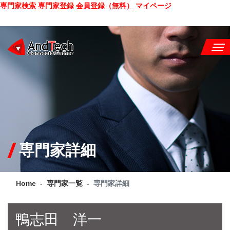
専門家検索
専門家登録
会員登録（無料）
マイページ
SEMINAR
BOOK
CONSULTING
SERVICE
専門家詳細
COMPANY
Home
専門家一覧
専門家詳細
Q&A
SITE MAP
鴨志田 洋一