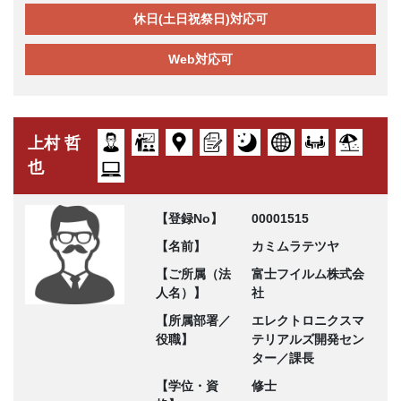
休日(土日祝祭日)対応可
Web対応可
上村 哲
也
【登録No】
00001515
【名前】
カミムラテツヤ
【ご所属（法
富士フイルム株式会
人名）】
社
【所属部署／
エレクトロニクスマ
役職】
テリアルズ開発セン
ター／課長
【学位・資
修士