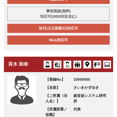
事前面談(無料)
対応可(WEB対応含む)
休日(土日祝祭日)対応可
Web対応可
斉木 和幸
【登録No】
10000065
【名前】
さいきかずゆき
【ご所属（法
超音波システム研究
人名）】
所
【所属部署／
代表
役職】