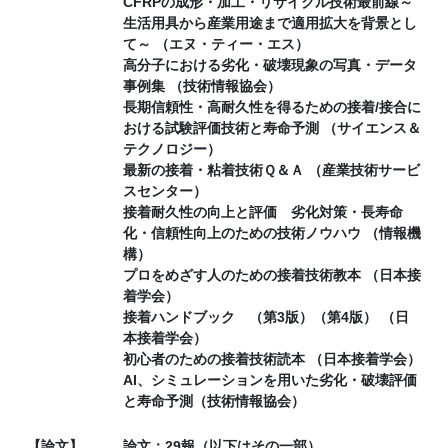
CFRPの成形・加工・リサイクル技術最前線～
生活用具から産業用途まで適用拡大を背景とし
て～ （エヌ・ティー・エス）
高分子における劣化・破壊現象の写真・データ
事例集 （技術情報協会）
長期信頼性・高耐久性を得るための接着/接合に
おける試験評価技術と寿命予測 （サイエンス＆
テクノロジー）
最新の接着・粘着技術Ｑ＆Ａ （産業技術サービ
スセンター）
接着耐久性の向上と評価 劣化対策・長寿命
化・信頼性向上のための技術ノウハウ （情報機
構）
プロをめざす人のための接着技術教本 （日本接
着学会）
接着ハンドブック （第3版）（第4版） （日
本接着学会）
初心者のための接着技術読本 （日本接着学会）
AI、シミュレーションを用いた劣化・破壊評価
と寿命予測（技術情報協会）
【論文】
論文：29報（以下はその一部）