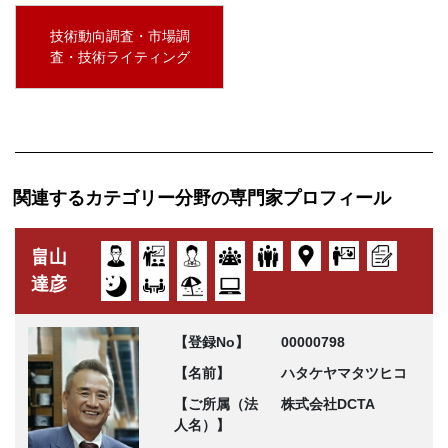
技術動向調査・市場調
査・技術ライティング
関連するカテゴリー分野の専門家プロフィール
畠山
達彦
【登録No】
00000798
【名前】
ハタケヤマタツヒコ
【ご所属（法
株式会社DCTA
人名）】