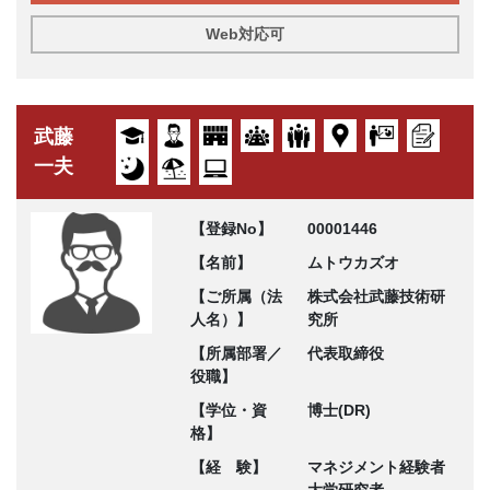
Web対応可
武藤
一夫
【登録No】
00001446
【名前】
ムトウカズオ
【ご所属（法
株式会社武藤技術研
人名）】
究所
【所属部署／
代表取締役
役職】
【学位・資
博士(DR)
格】
【経 験】
マネジメント経験者