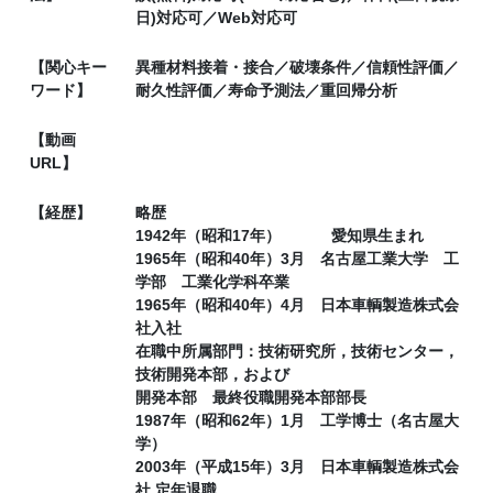
日)対応可／Web対応可
【関心キー
異種材料接着・接合／破壊条件／信頼性評価／
ワード】
耐久性評価／寿命予測法／重回帰分析
【動画
URL】
【経歴】
略歴
1942年（昭和17年） 愛知県生まれ
1965年（昭和40年）3月 名古屋工業大学 工
学部 工業化学科卒業
1965年（昭和40年）4月 日本車輌製造株式会
社入社
在職中所属部門：技術研究所，技術センター，
技術開発本部，および
開発本部 最終役職開発本部部長
1987年（昭和62年）1月 工学博士（名古屋大
学）
2003年（平成15年）3月 日本車輌製造株式会
社 定年退職