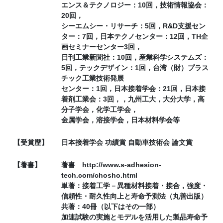
エンス＆テクノロジー：10回，技術情報協会：
20回，
シーエムシー・リサーチ：5回，R&D支援セン
ター：7回，日本テクノセンター：12回，TH企
画セミナーセンター3回，
日刊工業新聞社：10回，産業科学システムズ：
5回，テックデザイン：1回，台湾（財）プラス
チック工業技術発展
センター：1回，日本接着学会：21回，日本接
着剤工業会：3回，，九州工大，大分大学，高
分子学会，化学工学会，
金属学会，溶接学会，日本材料学会等
【受賞歴】
日本接着学会 功績賞 自動車技術会 論文賞
【著書】
著書 http://www.s-adhesion-
tech.com/chosho.html
単著：接着工学－異種材料接着・接合，強度・
信頼性・耐久性向上と寿命予測法（丸善出版）
共著：40冊（以下はその一部）
加速試験の実施とモデルを活用した製品寿命予