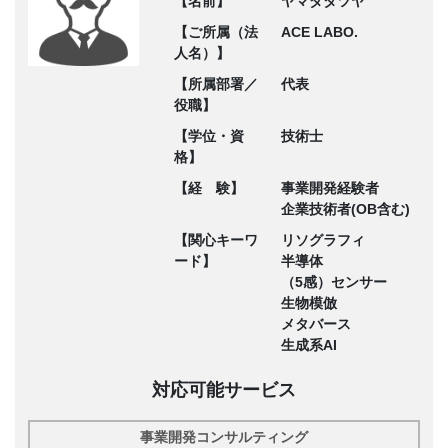
【名前】
ヤマダタツヤ
【ご所属（法
ACE LABO.
人名）】
【所属部署／
代表
役職】
【学位・資
技術士
格】
【経 験】
事業開発経験者
企業技術者(OB含む)
【関心キーワ
リソグラフィ
ード】
半導体
（5感）センサー
生物模倣
メタバース
生成系AI
対応可能サービス
事業開発コンサルティング