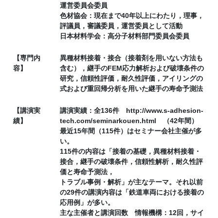
運営委員会委員
色材協会：現在まで40年以上にわたり，理事，
評議員，審議委員，運営委員として活動
日本材料学会：高分子材料部門委員会委員
【専門内
異種材料接着・接合（接着剤を用いない方法も
容】
含む），継手のFEM応力解析および破壊条件の
研究，信頼性評価，耐久性評価，アイリングの
式および重回帰分析を用いた継手の寿命予測法
【講演実
講演実績：全136件 http://www.s-adhesion-
績】
tech.com/seminarkouen.html （42年間）
最近15年間（115件）はセミナー会社主催が多
い。
115件の内容は「接着の基礎，異種材料接着・
接合，継手の破壊条件，信頼性解析，耐久性評
価と寿命予測法，
トラブル事例・解析」が主なテーマ。それ以前
の29件の講演内容は「鉄道車両における接着の
応用例」が多い。
主な主催者と講演回数 情報機構：12回，サイ