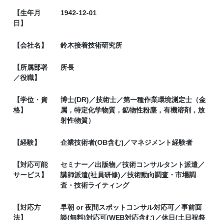
【生年月
1942-12-01
日】
【会社名】
鈴木接着技術研究所
【所属部署
所長
／役職】
【学位・資
博士(DR)／技術士／第一種作業環境測定士（金
格】
属，特定化学物質，鉱物性粉塵，有機溶剤，放
射性物質）
【経験】
企業技術者(OB含む)／マネジメント経験者
【対応可能
セミナー／出版物／技術コンサルタント派遣／
サービス】
講師派遣(社員研修)／技術動向調査・市場調
査・技術ライティング
【対応方
早朝 or 夜間スポットコンサル対応可／事前面
法】
談(無料)対応可(WEB対応含む)／休日(土日祝祭