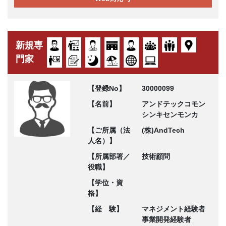
新規専
門家
【登録No】
30000099
【名前】
アンドテックコモン
シンキセンモンカ
【ご所属（法
(株)AndTech
人名）】
【所属部署／
技術顧問
役職】
【学位・資
格】
【経 験】
マネジメント経験者
事業開発経験者