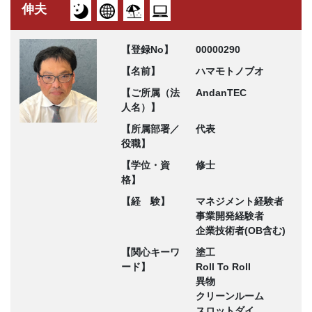
伸夫
【登録No】
00000290
【名前】
ハマモトノブオ
【ご所属（法
AndanTEC
人名）】
【所属部署／
代表
役職】
【学位・資
修士
格】
【経 験】
マネジメント経験者
事業開発経験者
企業技術者(OB含む)
【関心キーワ
塗工
ード】
Roll To Roll
異物
クリーンルーム
スロットダイ