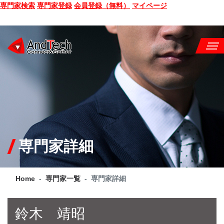
専門家検索
専門家登録
会員登録（無料）
マイページ
SEMINAR
BOOK
CONSULTING
SERVICE
専門家詳細
COMPANY
Home
専門家一覧
専門家詳細
Q&A
SITE MAP
鈴木 靖昭