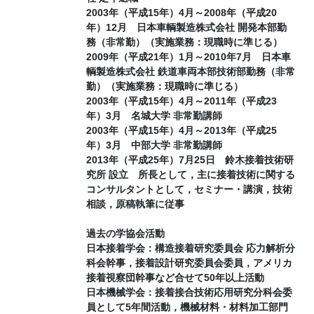
2003年（平成15年）4月～2008年（平成20
年）12月 日本車輌製造株式会社 開発本部勤
務（非常勤）（実施業務：現職時に準じる）
2009年（平成21年）1月～2010年7月 日本車
輌製造株式会社 鉄道車両本部技術部勤務（非常
勤）（実施業務：現職時に準じる）
2003年（平成15年）4月～2011年（平成23
年）3月 名城大学 非常勤講師
2003年（平成15年）4月～2013年（平成25
年）3月 中部大学 非常勤講師
2013年（平成25年）7月25日 鈴木接着技術研
究所 設立 所長として，主に接着技術に関する
コンサルタントとして，セミナー・講演，技術
相談，原稿執筆に従事
過去の学協会活動
日本接着学会：構造接着研究委員会 応力解析分
科会幹事，接着設計研究委員会委員，アメリカ
接着視察団幹事など合せて50年以上活動
日本機械学会：接着接合技術応用研究分科会委
員として5年間活動，機械材料・材料加工部門