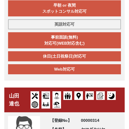
早朝 or 夜間
スポットコンサル対応可
英語対応可
事前面談(無料)
対応可(WEB対応含む)
休日(土日祝祭日)対応可
Web対応可
山田
達也
【登録No】
00000314