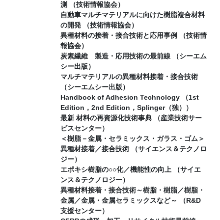
測 （技術情報協会）
自動車マルチマテリアルに向けた樹脂複合材料
の開発 （技術情報協会）
異種材料の接着・接合技術と応用事例 （技術情
報協会）
炭素繊維 製造・応用技術の最前線 （シーエム
シー出版）
マルチマテリアルの異種材料接着・接合技術
（シーエムシー出版）
Handbook of Adhesion Technology （1st
Edition，2nd Edition，Splinger（独））
最新 材料の再資源化技術事典 （産業技術サー
ビスセンター）
＜樹脂－金属・セラミックス・ガラス・ゴム＞
異種材接着／接合技術 （サイエンス＆テクノロ
ジー）
エポキシ樹脂の○○化／機能性の向上 （サイエ
ンス＆テクノロジー）
異種材料接着・接合技術～樹脂・樹脂／樹脂・
金属／金属・金属セラミックスなど～ （R&D
支援センター）