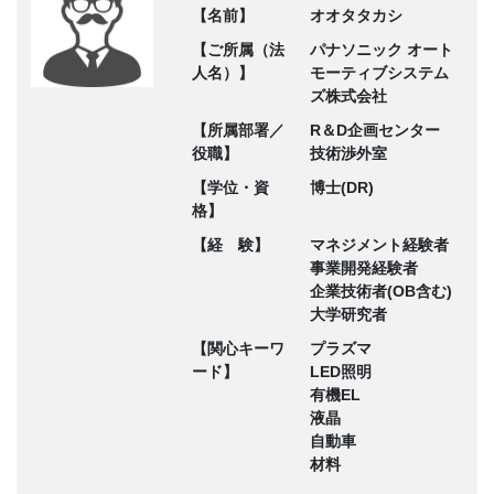
【名前】
オオタタカシ
【ご所属（法
パナソニック オート
人名）】
モーティブシステム
ズ株式会社
【所属部署／
R＆D企画センター
役職】
技術渉外室
【学位・資
博士(DR)
格】
【経 験】
マネジメント経験者
事業開発経験者
企業技術者(OB含む)
大学研究者
【関心キーワ
プラズマ
ード】
LED照明
有機EL
液晶
自動車
材料