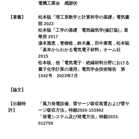
電機工業会 感謝状
【著書】
松本聡「理工系数学と計算科学の基礎」電気書
院 2023
松本聡「工学の基礎 電気磁気学(修訂版)」裳
華房 2017
湯本雅恵，青柳稔，鈴木薫，田中康寛，松本聡
「基本からわかる電気電子材料」オーム社
2015
松本聡，他「電気電子・絶縁材料分野における
量子化学計算の適用」電気学会技術報告 第
1542号 2023年7月
【論文】
【出願特
「風力発電設備、雷サージ吸収装置および雷サ
許】
ージ吸収方法」特願2020-153962
「発電システム及び発電方法」特願2023-
012759