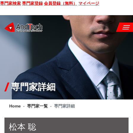
専門家検索
専門家登録
会員登録（無料）
マイページ
SEMINAR
BOOK
CONSULTING
SERVICE
専門家詳細
COMPANY
Home
専門家一覧
専門家詳細
Q&A
SITE MAP
松本 聡