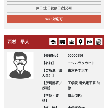
休日(土日祝祭日)対応可
Web対応可
西村 昂人
【登録No】
00000856
【名前】
ニシムラタカヒト
【ご所属（法
東京科学大学
人名）】
【所属部署／
工学院 電気電子系 助
役職】
教
【学位・資
博士(DR)
格】