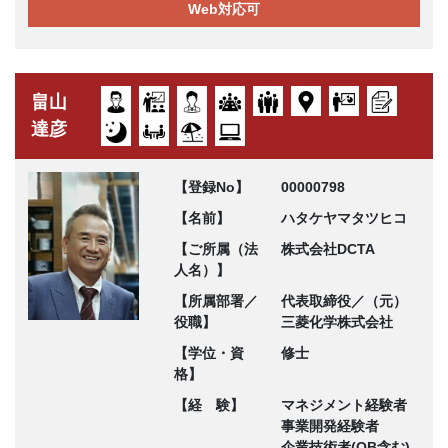
Web対応可
畠山
達彦
【登録No】
00000798
【名前】
ハタケヤマタツヒコ
【ご所属（法
株式会社DCTA
人名）】
【所属部署／
代表取締役／（元）
役職】
三菱化学株式会社
【学位・資
修士
格】
【経 験】
マネジメント経験者
事業開発経験者
企業技術者(OB含む)