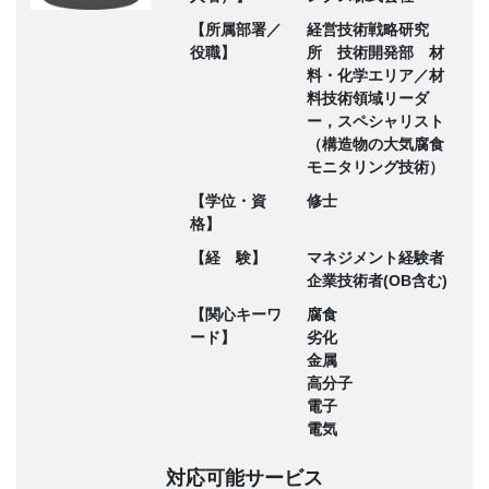
【所属部署／
経営技術戦略研究
役職】
所 技術開発部 材
料・化学エリア／材
料技術領域リーダ
ー，スペシャリスト
（構造物の大気腐食
モニタリング技術）
【学位・資
修士
格】
【経 験】
マネジメント経験者
企業技術者(OB含む)
【関心キーワ
腐食
ード】
劣化
金属
高分子
電子
電気
対応可能サービス