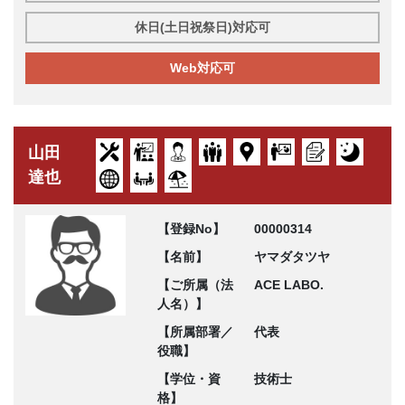
休日(土日祝祭日)対応可
Web対応可
山田
達也
【登録No】
00000314
【名前】
ヤマダタツヤ
【ご所属（法
ACE LABO.
人名）】
【所属部署／
代表
役職】
【学位・資
技術士
格】