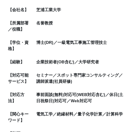
【会社名】
芝浦工業大学
【所属部署
名誉教授
／役職】
【学位・資
博士(DR)／一級電気工事施工管理技士
格】
【経験】
企業技術者(OB含む)／大学研究者
【対応可能
セミナー／スポット専門家コンサルティング／
サービス】
講師派遣(社員研修)
【対応方
事前面談(無料)対応可(WEB対応含む)／休日(土
法】
日祝祭日)対応可／Web対応可
【関心キー
電気工学／絶縁材料／量子化学計算／計算科学
ワード】