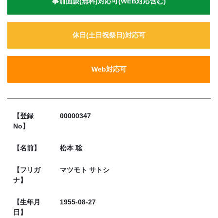
事前面談(無料)対応可(WEB対応含む)
休日(土日祝祭日)対応可
Web対応可
【登録
00000347
No】
【名前】
松本 聡
【フリガ
マツモト サトシ
ナ】
【生年月
1955-08-27
日】