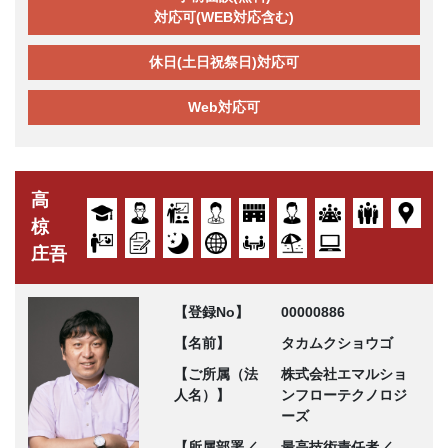
対応可(WEB対応含む)
休日(土日祝祭日)対応可
Web対応可
高
椋
庄吾
【登録No】
00000886
【名前】
タカムクショウゴ
【ご所属（法
株式会社エマルショ
人名）】
ンフローテクノロジ
ーズ
【所属部署／
最高技術責任者／