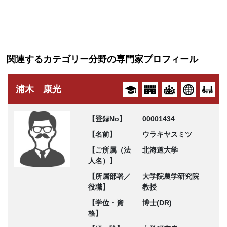
関連するカテゴリー分野の専門家プロフィール
浦木 康光
【登録No】
00001434
【名前】
ウラキヤスミツ
【ご所属（法
北海道大学
人名）】
【所属部署／
大学院農学研究院
役職】
教授
【学位・資
博士(DR)
格】