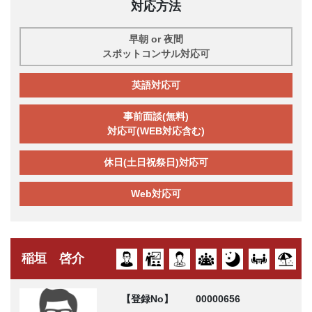
対応方法
早朝 or 夜間
スポットコンサル対応可
英語対応可
事前面談(無料)
対応可(WEB対応含む)
休日(土日祝祭日)対応可
Web対応可
稲垣 啓介
【登録No】
00000656