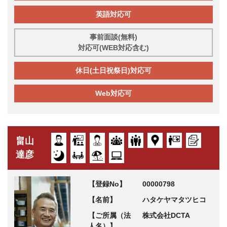
英語対応可
事前面談(無料)
対応可(WEB対応含む)
休日(土日祝祭日)対応可
Web対応可
畠山
達彦
【登録No】
00000798
【名前】
ハタケヤマタツヒコ
【ご所属（法
株式会社DCTA
人名）】