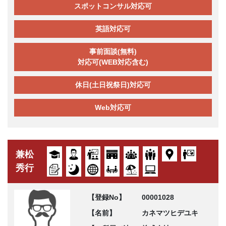
スポットコンサル対応可
英語対応可
事前面談(無料)
対応可(WEB対応含む)
休日(土日祝祭日)対応可
Web対応可
兼松
秀行
【登録No】
00001028
【名前】
カネマツヒデユキ