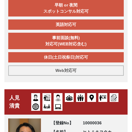
早朝 or 夜間
スポットコンサル対応可
英語対応可
事前面談(無料)
対応可(WEB対応含む)
休日(土日祝祭日)対応可
Web対応可
人見
清貴
【登録No】
10000036
【名前】
ヒトミキヨタカ