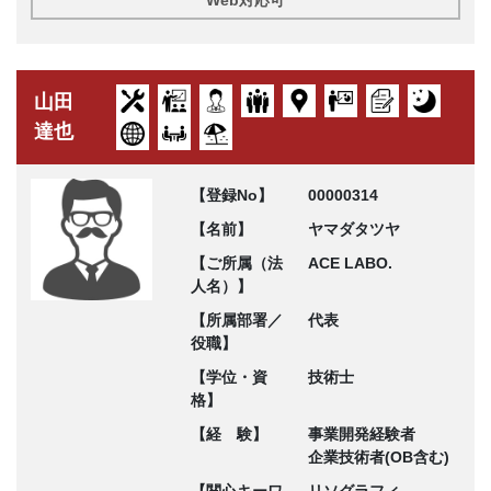
山田
達也
【登録No】
00000314
【名前】
ヤマダタツヤ
【ご所属（法
ACE LABO.
人名）】
【所属部署／
代表
役職】
【学位・資
技術士
格】
【経 験】
事業開発経験者
企業技術者(OB含む)
【関心キーワ
リソグラフィ