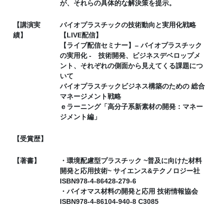
が、それらの具体的な解決策を提示。
【講演実
バイオプラスチックの技術動向と実用化戦略
績】
【LIVE配信】
【ライブ配信セミナー】– バイオプラスチック
の実用化 - 技術開発、ビジネスデベロップメ
ント、それぞれの側面から見えてくる課題につ
いて
バイオプラスチックビジネス構築のための 総合
マネージメント戦略
ｅラーニング「高分子系新素材の開発：マネー
ジメント編」
【受賞歴】
【著書】
・環境配慮型プラスチック ~普及に向けた材料
開発と応用技術~ サイエンス&テクノロジー社
ISBN978-4-86428-279-6
・バイオマス材料の開発と応用 技術情報協会
ISBN978-4-86104-940-8 C3085