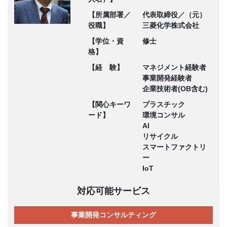
【所属部署／
代表取締役／（元）
役職】
三菱化学株式会社
【学位・資
修士
格】
【経 験】
マネジメント経験者
事業開発経験者
企業技術者(OB含む)
【関心キーワ
プラスチック
ード】
環境コンサル
AI
リサイクル
スマートファクトリ
ー
IoT
対応可能サービス
事業開発コンサルティング