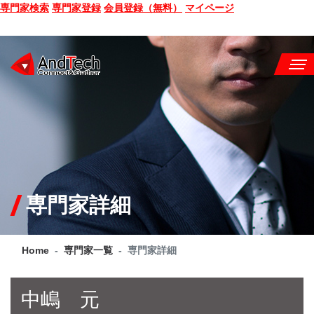
専門家検索
専門家登録
会員登録（無料）
マイページ
SEMINAR
BOOK
CONSULTING
SERVICE
専門家詳細
COMPANY
Home
専門家一覧
専門家詳細
Q&A
SITE MAP
中嶋 元