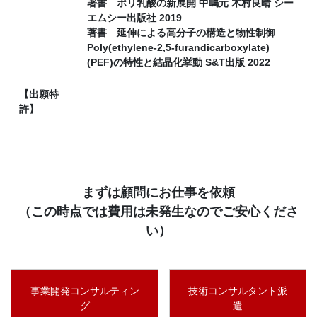
著書 ポリ乳酸の新展開 中嶋元 木村良晴 シー
エムシー出版社 2019
著書 延伸による高分子の構造と物性制御
Poly(ethylene-2,5-furandicarboxylate)
(PEF)の特性と結晶化挙動 S&T出版 2022
【出願特
許】
まずは顧問にお仕事を依頼
（この時点では費用は未発生なのでご安心くださ
い）
事業開発コンサルティン
技術コンサルタント派
グ
遣