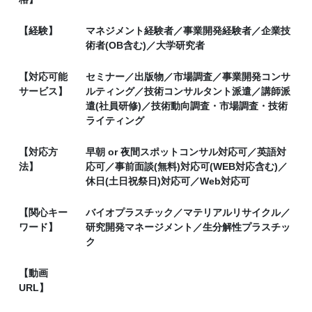
【経験】
マネジメント経験者／事業開発経験者／企業技
術者(OB含む)／大学研究者
【対応可能
セミナー／出版物／市場調査／事業開発コンサ
サービス】
ルティング／技術コンサルタント派遣／講師派
遣(社員研修)／技術動向調査・市場調査・技術
ライティング
【対応方
早朝 or 夜間スポットコンサル対応可／英語対
法】
応可／事前面談(無料)対応可(WEB対応含む)／
休日(土日祝祭日)対応可／Web対応可
【関心キー
バイオプラスチック／マテリアルリサイクル／
ワード】
研究開発マネージメント／生分解性プラスチッ
ク
【動画
URL】