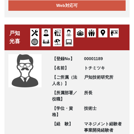
Web対応可
戸知
光喜
【登録No】
00001189
【名前】
トチミツキ
【ご所属（法
戸知技術研究所
人名）】
【所属部署／
所長
役職】
【学位・資
技術士
格】
【経 験】
マネジメント経験者
事業開発経験者