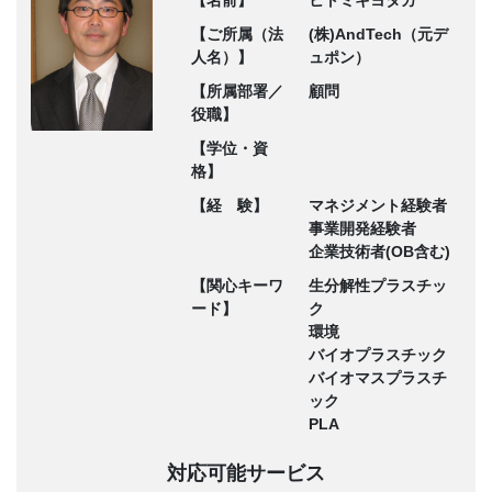
【ご所属（法
(株)AndTech（元デ
人名）】
ュポン）
【所属部署／
顧問
役職】
【学位・資
格】
【経 験】
マネジメント経験者
事業開発経験者
企業技術者(OB含む)
【関心キーワ
生分解性プラスチッ
ード】
ク
環境
バイオプラスチック
バイオマスプラスチ
ック
PLA
対応可能サービス