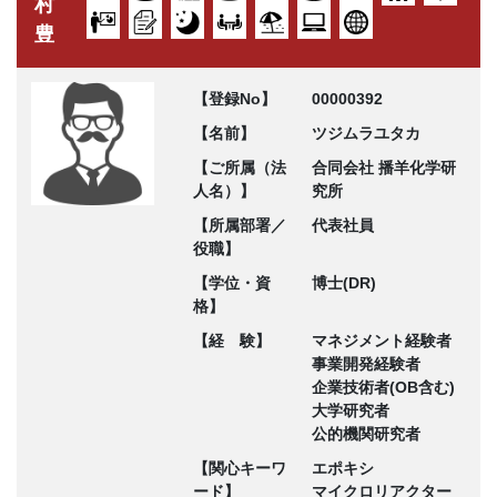
村
豊
【登録No】
00000392
【名前】
ツジムラユタカ
【ご所属（法
合同会社 播羊化学研
人名）】
究所
【所属部署／
代表社員
役職】
【学位・資
博士(DR)
格】
【経 験】
マネジメント経験者
事業開発経験者
企業技術者(OB含む)
大学研究者
公的機関研究者
【関心キーワ
エポキシ
ード】
マイクロリアクター