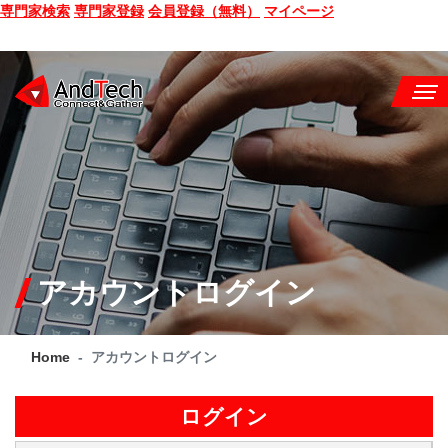
専門家検索
専門家登録
会員登録（無料）
マイページ
SEMINAR
BOOK
CONSULTING
SERVICE
アカウントログイン
COMPANY
Home
アカウントログイン
Q&A
SITE MAP
ログイン