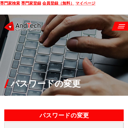
専門家検索
専門家登録
会員登録（無料）
マイページ
SEMINAR
BOOK
CONSULTING
SERVICE
パスワードの変更
COMPANY
Q&A
パスワードの変更
SITE MAP