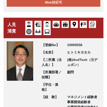
Web対応可
人見
清貴
【登録No】
10000036
【名前】
ヒトミキヨタカ
【ご所属（法
(株)AndTech（元デ
人名）】
ュポン）
【所属部署／
顧問
役職】
【学位・資
格】
【経 験】
マネジメント経験者
事業開発経験者
企業技術者(OB含む)