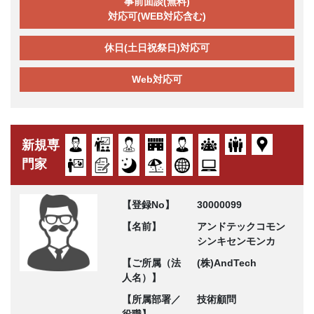
事前面談(無料)
対応可(WEB対応含む)
休日(土日祝祭日)対応可
Web対応可
新規専
門家
【登録No】
30000099
【名前】
アンドテックコモン
シンキセンモンカ
【ご所属（法
(株)AndTech
人名）】
【所属部署／
技術顧問
役職】