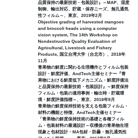
品質保持の最新技術・包装設計』～MAP、湿度
制御、輸出対応、貯蔵・保存ニーズ、無孔通気
性フィルム～、東京、2019年2月
Objective grading of harvested mangoes
and broccoli heads using a computer
vision system, The 14th Workshop on
Nondestructive Quality Evaluation of
Agricultural, Livestock and Fishery
Products, 国立台湾大学（台北市）、2018年
11月
青果物の鮮度に関わる生理機作とフィルム包装
設計・鮮度評価、AndTech主催セミナー『青
果物における鮮度低下メカニズム・鮮度評価法
と品質保持の最新技術・包装設計』～鮮度保持
フィルム・包装の適用事例・輸出時・貯蔵環
境・鮮度評価指標～、東京、2018年9月
青果物の鮮度保持技術を支える包装フィルム・
材料の機能と特徴、AndTech主催セミナー
「青果物の鮮度保持技術の基礎と各種フィル
ム・包装材料の最適設計～収穫後の青果物生理
現象と包材設計・MA包材・防曇・無孔通気性