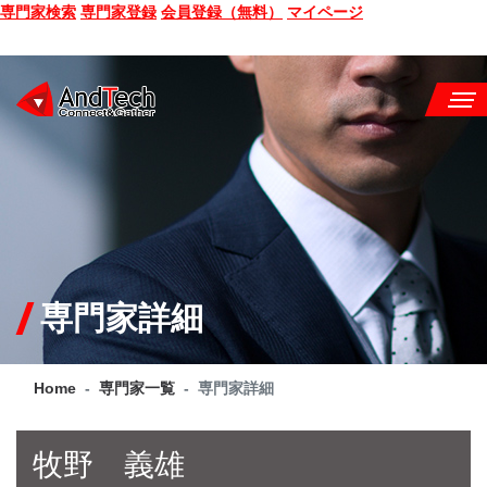
専門家検索
専門家登録
会員登録（無料）
マイページ
SEMINAR
BOOK
CONSULTING
SERVICE
専門家詳細
COMPANY
Home
専門家一覧
専門家詳細
Q&A
SITE MAP
牧野 義雄