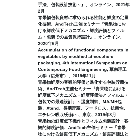
手法、包装設計技術～』、オンライン、2021年
2月
青果物包装資材に求められる性能と鮮度の定量
化技術、AndTech主催セミナー『青果物にお
ける鮮度低下メカニズム・鮮度評価とフィル
ム・包装での品質保持設計』、オンライン、
2020年6月
Accumulation of functional components in
vegetables by modified atmosphere
packaging, 4th Internationl Symposium on
Contemporary Food Engineering, 華南理工
大学（広州市）、2019年11月
青果物鮮度の客観的評価と進化する包装貯蔵技
術、AndTech主催セミナー『青果物における
鮮度低下メカニズム・鮮度評価法とフィルム・
包装での最適設計』～湿度制御、MA/MH包
装、Xtend、長期貯蔵、フードロス、抗菌性、
エチレン吸収/分解～、東京、2019年8月
青果物の鮮度低下機作とフィルム包装設計・客
観的鮮度評価、AndTech主催セミナー『青果
物における鮮度低下メカニズム・鮮度評価法と