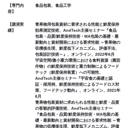
【専門内
食品包装、食品工学
容】
【講演実
青果物用包装資材に要求される性能と鮮度保持
績】
効果測定技術、AndTech主催セミナー『食品
包装・品質/鮮度保持技術・MA包装の基礎・最
新動向と資材開発における要求性能 ～青果物の
収穫後生理、鮮度低下メカニズム、評価手法、
包装設計技術～』、オンライン、2022年6月
宇宙空間/微小重力環境における食料資源（園芸
作物）の鮮度保持技術と重力制御によるフード
テック（鮮度保持装置）への可能性、
AndTech主催セミナー『宇宙食の基礎と認
証・採用例、鮮度保持技術によるフードロス対
策、フードテック動向』、オンライン、2021年
6月
青果物包装資材に求められる性能と鮮度・品質
の客観的評価技術、AndTech主催セミナー
『食品包装・品質/鮮度保持技術・MA包装の基
礎・最新動向と資材開発における要求性能 ～青
果物の収穫後生理、鮮度低下メカニズム、評価