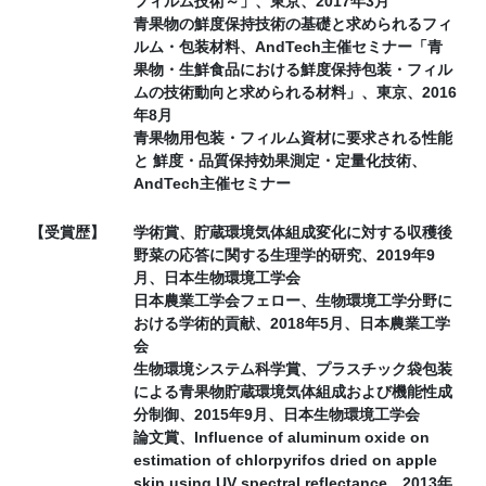
フィルム技術～」、東京、2017年3月
青果物の鮮度保持技術の基礎と求められるフィ
ルム・包装材料、AndTech主催セミナー「青
果物・生鮮食品における鮮度保持包装・フィル
ムの技術動向と求められる材料」、東京、2016
年8月
青果物用包装・フィルム資材に要求される性能
と 鮮度・品質保持効果測定・定量化技術、
AndTech主催セミナー
【受賞歴】
学術賞、貯蔵環境気体組成変化に対する収穫後
野菜の応答に関する生理学的研究、2019年9
月、日本生物環境工学会
日本農業工学会フェロー、生物環境工学分野に
おける学術的貢献、2018年5月、日本農業工学
会
生物環境システム科学賞、プラスチック袋包装
による青果物貯蔵環境気体組成および機能性成
分制御、2015年9月、日本生物環境工学会
論文賞、Influence of aluminum oxide on
estimation of chlorpyrifos dried on apple
skin using UV spectral reflectance、2013年