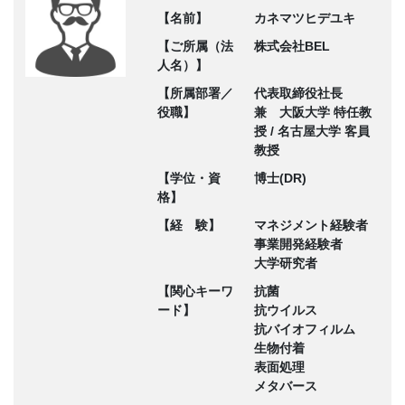
【名前】
カネマツヒデユキ
【ご所属（法
株式会社BEL
人名）】
【所属部署／
代表取締役社長
役職】
兼 大阪大学 特任教
授 / 名古屋大学 客員
教授
【学位・資
博士(DR)
格】
【経 験】
マネジメント経験者
事業開発経験者
大学研究者
【関心キーワ
抗菌
ード】
抗ウイルス
抗バイオフィルム
生物付着
表面処理
メタバース