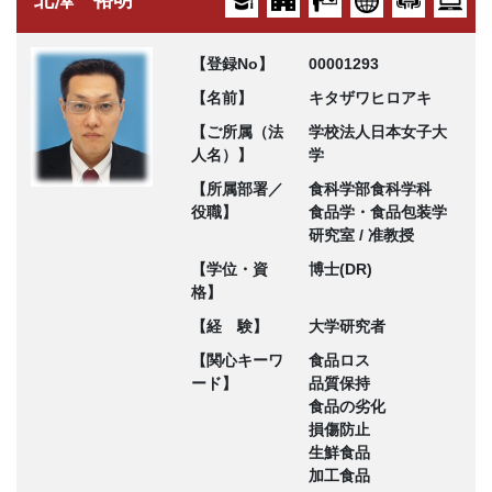
北澤 裕明
【登録No】
00001293
【名前】
キタザワヒロアキ
【ご所属（法
学校法人日本女子大
人名）】
学
【所属部署／
食科学部食科学科
役職】
食品学・食品包装学
研究室 / 准教授
【学位・資
博士(DR)
格】
【経 験】
大学研究者
【関心キーワ
食品ロス
ード】
品質保持
食品の劣化
損傷防止
生鮮食品
加工食品