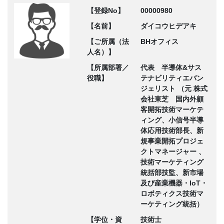
【登録No】
00000980
【名前】
ダイコウヒデアキ
【ご所属（法
BHオフィス
人名）】
【所属部署／
代表 半導体&サス
役職】
テナビリティエバン
ジェリスト （元 株式
会社東芝 国内外顧
客開拓技術マーケテ
ィング、小信号半導
体応用技術部長、新
規事業開拓プロジェ
クトマネージャー 、
技術マーケティング
統括部技監、新市場
及び産業機器・IoT・
ロボティクス技術マ
ーケティング統括）
【学位・資
技術士