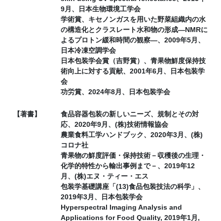
9月、日本生物環境工学会
学術賞、キセノンガスを用いた野菜組織内の水
の構造化とクラスレート水和物の形成―NMRに
よるプロトン緩和時間の観察―、2009年5月、
日本冷凍空調学会
日本包装学会賞（吉野賞）、青果物鮮度保持技
術向上に対する貢献、2001年6月、日本包装学
会
功労賞、2024年8月、日本包装学会
【著書】
食品容器包装の新しいニーズ、規制とその対
応、2020年9月、(株)技術情報協会
農業食料工学ハンドブック、2020年3月、(株)
コロナ社
青果物の鮮度評価・保持技術－収穫後の生理・
化学的特性から輸出事例まで－、2019年12
月、(株)エヌ・ティー・エス
包装学基礎講座「(13)食品包装技法の科学」、
2019年3月、日本包装学会
Hyperspectral Imaging Analysis and
Applications for Food Quality, 2019年1月,