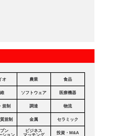
イオ
農業
食品
維
ソフトウェア
医療機器
・規制
調達
物流
質規制
金属
セラミック
プン
ビジネス
投資・M&A
ーション
マッチング