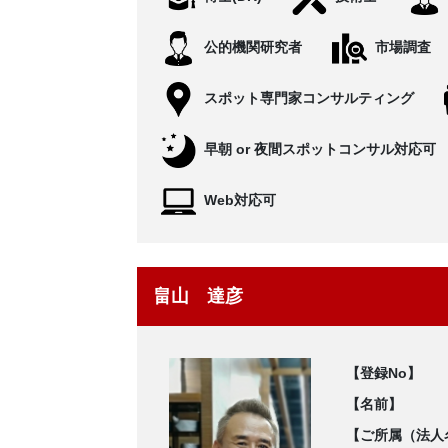
公的機関研究者
市場調査
スポット専門家コンサルティング
早朝 or 夜間スポットコンサル対応可
Web対応可
畠山 達彦
【登録No】
【名前】
【ご所属（法人