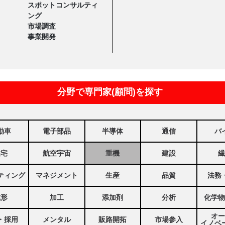
スポットコンサルティ
ング
市場調査
事業開発
分野で専門家(顧問)を探す
動車
電子部品
半導体
通信
バ
住宅
航空宇宙
重機
建設
繊
ティング
マネジメント
生産
品質
法務
成形
加工
添加剤
分析
化学物
オー
・採用
メンタル
販路開拓
市場参入
イノベ