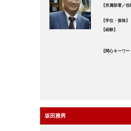
【所属部署／役
【学位・資格】
【経験】
【関心キーワー
坂田雅男