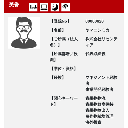
美香
【登録No】
00000628
【名前】
ヤマニシミカ
【ご所属（法人
株式会社リセンテ
名）】
ィア
【所属部署／役
代表取締役
職】
【学位・資格】
【経験】
マネジメント経験
者
事業開発経験者
【関心キーワー
青果物物流
ド】
青果物鮮度保持
青果物輸出入
農作物栽培管理
海外投資