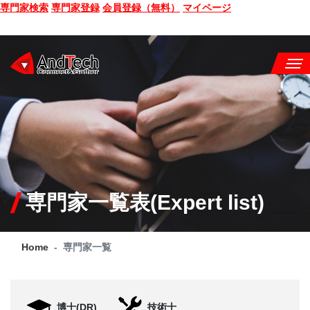
専門家検索
専門家登録
会員登録（無料）
マイページ
SEMINAR
BOOK
CONSULTING
SERVICE
専門家一覧表(Expert list)
COMPANY
Home
専門家一覧
Q&A
SITE MAP
博士(DR)
技術士