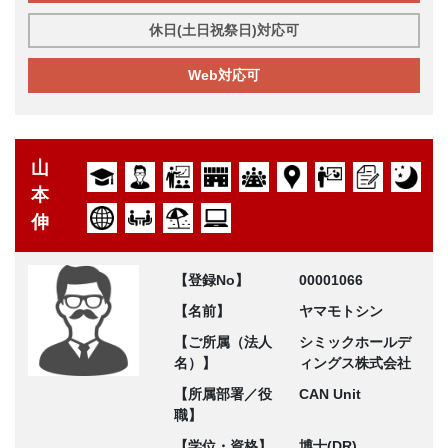
休日(土日祝祭日)対応可
Web対応可
山
本
伸
【登録No】
00001066
【名前】
ヤマモトシン
【ご所属（法人
シミックホールデ
名）】
ィングス株式会社
【所属部署／役
CAN Unit
職】
【学位・資格】
博士(DR)