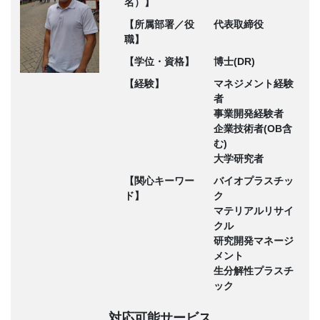
名）】
【所属部署／役
代表取締役
職】
【学位・資格】
博士(DR)
【経験】
マネジメント経験
者
事業開発経験者
企業技術者(OB含
む)
大学研究者
【関心キーワー
バイオプラスチッ
ド】
ク
マテリアルリサイ
クル
研究開発マネージ
メント
生分解性プラスチ
ック
対応可能サービス