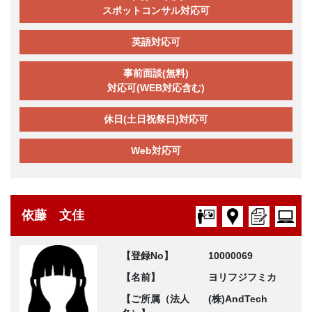
スポットコンサル対応可
英語対応可
事前面談(無料)
対応可(WEB対応含む)
休日(土日祝祭日)対応可
Web対応可
依藤 文佳
【登録No】
10000069
【名前】
ヨリフジフミカ
【ご所属（法人
(株)AndTech