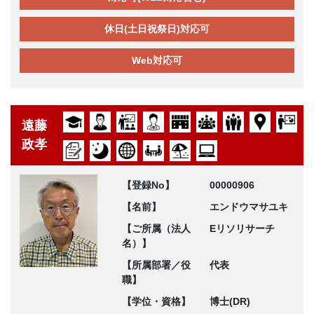
休日(土日祝祭日)対応可
Web対応可
遠藤
政孝
【登録No】
00000906
【名前】
エンドウマサユキ
【ご所属（法人
Eリソリサーチ
名）】
【所属部署／役
代表
職】
【学位・資格】
博士(DR)