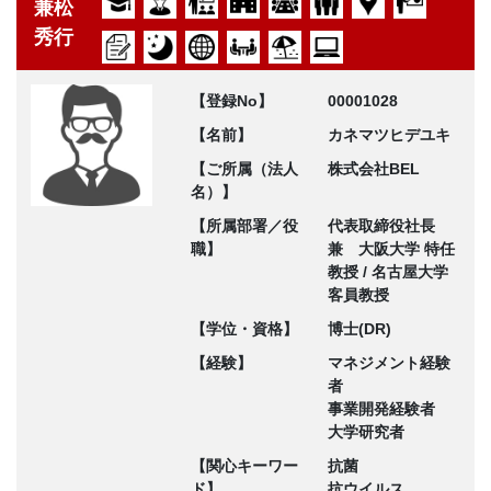
兼松
秀行
【登録No】
00001028
【名前】
カネマツヒデユキ
【ご所属（法人
株式会社BEL
名）】
【所属部署／役
代表取締役社長
職】
兼 大阪大学 特任
教授 / 名古屋大学
客員教授
【学位・資格】
博士(DR)
【経験】
マネジメント経験
者
事業開発経験者
大学研究者
【関心キーワー
抗菌
ド】
抗ウイルス