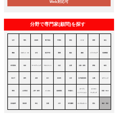
Web対応可
分野で専門家(顧問)を探す
化学
電気
自動車
電子部品
半導体
通信
バイオ
農業
食品
機械
ロボット・AI
住宅
航空宇宙
重機
建設
繊維
ソフトウェア
医療機器
研究開発
知財
マーケティング
マネジメント
生産
品質
法務・規制
調達
物流
高分子
塗料
成形
加工
添加剤
分析
化学物質規制
金属
セラミック
オープン
ビジネス
環境
人材育成
人事・採用
メンタル
販路開拓
市場参入
投資・M&A
イノベーション
マッチング
技術顧問
製造業
商社
流通
大学
研究機関
コンサルタント
歴史
翻訳・通訳