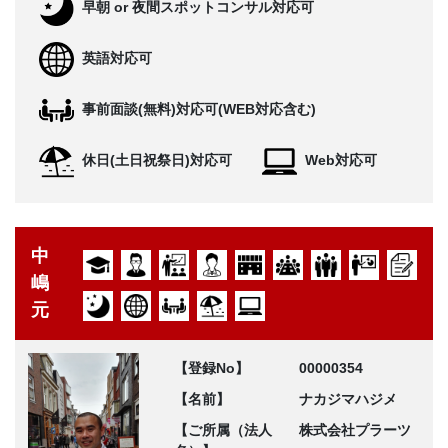
早朝 or 夜間スポットコンサル対応可
英語対応可
事前面談(無料)対応可(WEB対応含む)
休日(土日祝祭日)対応可
Web対応可
中
嶋
元
【登録No】
00000354
【名前】
ナカジマハジメ
【ご所属（法人
株式会社プラーツ