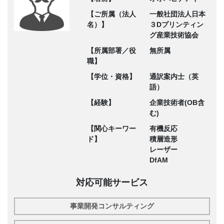
【ご所属（法人
一般社団法人日本
名）】
３Dプリンティン
グ産業技術協会
【所属部署／役
無所属
職】
【学位・資格】
通訳案内士（英
語）
【経験】
企業技術者(OB含
む)
【関心キーワー
有機反応
ド】
積層造形
レーザー
DfAM
対応可能サービス
事業開発コンサルティング