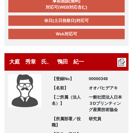
事前面談(無料)
対応可(WEB対応含む)
休日(土日祝祭日)対応可
Web対応可
大庭 秀章 氏、 鴨田 紀一
【登録No】
00000348
【名前】
オオバヒデアキ
【ご所属（法人
一般社団法人日本
名）】
３Dプリンティン
グ産業技術協会
【所属部署／役
研究員
職】