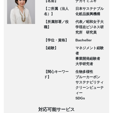
【名前】
ナガイミユキ
【ご所属（法人
日本サステナブル
名）】
化粧品振興機構
【所属部署／役
代表／昭和女子大
職】
学現在ビジネス研
究所 研究員
【学位・資格】
Bacheller
【経験】
マネジメント経験
者
事業開発経験者
大学研究者
【関心キーワー
生物多様性
ド】
ブルーカーボン
サステナビリティ
クリーンビューテ
ィー
SDGs
対応可能サービス