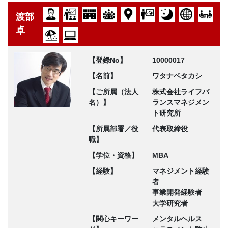
渡部
卓
【登録No】
10000017
【名前】
ワタナベタカシ
【ご所属（法人
株式会社ライフバ
名）】
ランスマネジメン
ト研究所
【所属部署／役
代表取締役
職】
【学位・資格】
MBA
【経験】
マネジメント経験
者
事業開発経験者
大学研究者
【関心キーワー
メンタルヘルス