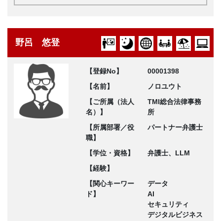
野呂 悠登
【登録No】
00001398
【名前】
ノロユウト
【ご所属（法人
TMI総合法律事務
名）】
所
【所属部署／役
パートナー弁護士
職】
【学位・資格】
弁護士、LLM
【経験】
【関心キーワー
データ
ド】
AI
セキュリティ
デジタルビジネス