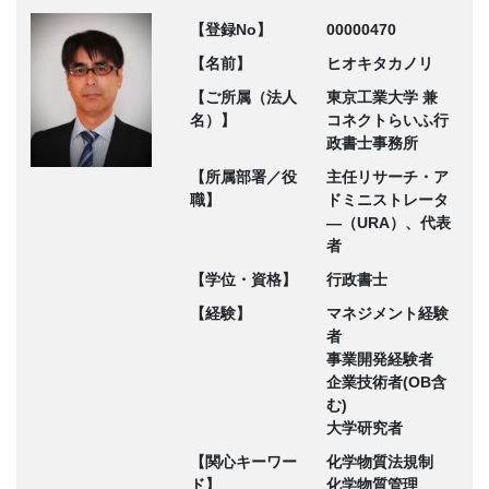
【登録No】
00000470
【名前】
ヒオキタカノリ
【ご所属（法人
東京工業大学 兼
名）】
コネクトらいふ行
政書士事務所
【所属部署／役
主任リサーチ・ア
職】
ドミニストレータ
―（URA）、代表
者
【学位・資格】
行政書士
【経験】
マネジメント経験
者
事業開発経験者
企業技術者(OB含
む)
大学研究者
【関心キーワー
化学物質法規制
ド】
化学物質管理