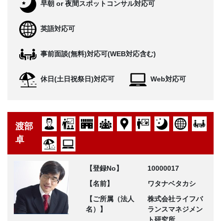
早朝 or 夜間スポットコンサル対応可
英語対応可
事前面談(無料)対応可(WEB対応含む)
休日(土日祝祭日)対応可
Web対応可
渡部
卓
【登録No】
10000017
【名前】
ワタナベタカシ
【ご所属（法人
株式会社ライフバ
名）】
ランスマネジメン
ト研究所