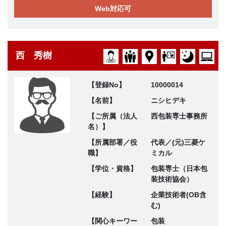
Web対応可
西 秀樹
【登録No】
10000014
【名前】
ニシヒデキ
【ご所属（法人
西包装専士事務所
名）】
【所属部署／役
代表／(元)三菱ケ
職】
ミカル
【学位・資格】
包装専士（日本包
装技術協会）
【経験】
企業技術者(OB含
む)
【関心キーワー
包装