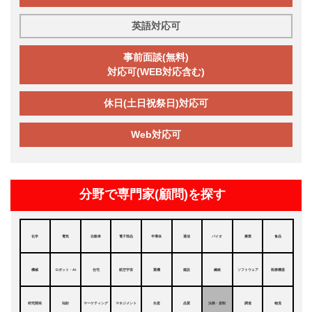
英語対応可
事前面談(無料)
対応可(WEB対応含む)
休日(土日祝祭日)対応可
Web対応可
分野で専門家(顧問)を探す
化学
電気
自動車
電子部品
半導体
通信
バイオ
農業
食品
機械
ロボット・AI
住宅
航空宇宙
重機
建設
繊維
ソフトウェア
医療機器
研究開発
知財
マーケティング
マネジメント
生産
品質
法務・規制
調達
物流