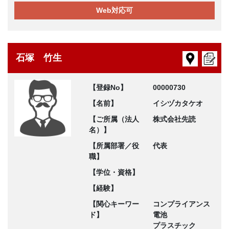
Web対応可
石塚 竹生
【登録No】
00000730
【名前】
イシヅカタケオ
【ご所属（法人
株式会社先読
名）】
【所属部署／役
代表
職】
【学位・資格】
【経験】
【関心キーワー
コンプライアンス
ド】
電池
プラスチック