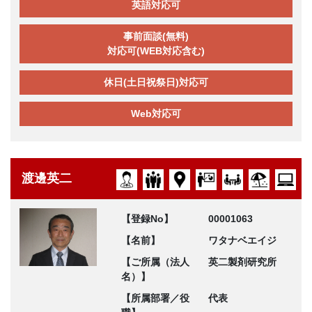
英語対応可
事前面談(無料)
対応可(WEB対応含む)
休日(土日祝祭日)対応可
Web対応可
渡邊英二
【登録No】
00001063
【名前】
ワタナベエイジ
【ご所属（法人
英二製剤研究所
名）】
【所属部署／役
代表