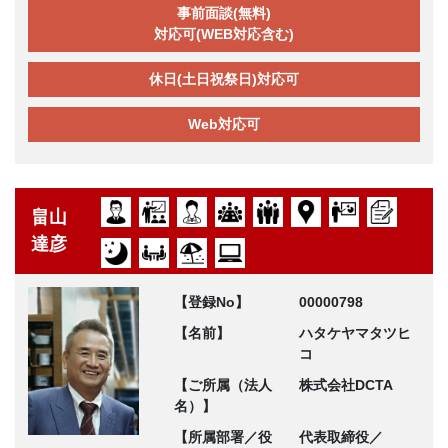
事前面談(無料)
対応可(WEB対応含む)
休日(土日祝祭日)対応可
Web対応可
畠山
達彦
【登録No】
00000798
【名前】
ハタケヤマタツヒ
コ
【ご所属（法人
株式会社DCTA
名）】
【所属部署／役
代表取締役／