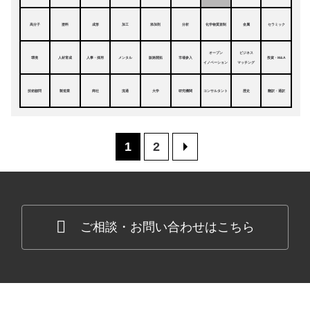
高分子
塗料
成形
加工
添加剤
分析
化学物質規制
金属
セラミック
オープン
ビジネス
環境
人材育成
人事・採用
メンタル
販路開拓
市場参入
投資・M&A
イノベーション
マッチング
技術顧問
製造業
商社
流通
大学
研究機関
コンサルタント
歴史
翻訳・通訳
1
2
>
ご相談・お問い合わせはこちら