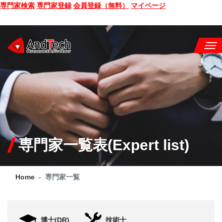
専門家検索
専門家登録
会員登録（無料）
マイページ
SEMINAR
BOOK
CONSULTING
SERVICE
専門家一覧表(Expert list)
COMPANY
Home
専門家一覧
Q&A
SITE MAP
博士(DR)
技術士