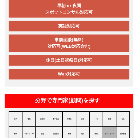
早朝 or 夜間
スポットコンサル対応可
英語対応可
事前面談(無料)
対応可(WEB対応含む)
休日(土日祝祭日)対応可
Web対応可
分野で専門家(顧問)を探す
化学
電気
自動車
電子部品
半導体
通信
バイオ
農業
食品
機械
ロボット・AI
住宅
航空宇宙
重機
建設
繊維
ソフトウェア
医療機器