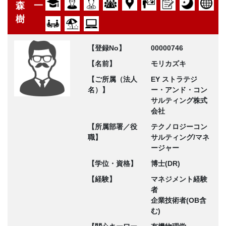
森 一
樹
【登録No】
00000746
【名前】
モリカズキ
【ご所属（法人
EY ストラテジ
名）】
ー・アンド・コン
サルティング株式
会社
【所属部署／役
テクノロジーコン
職】
サルティング/マネ
ージャー
【学位・資格】
博士(DR)
【経験】
マネジメント経験
者
企業技術者(OB含
む)