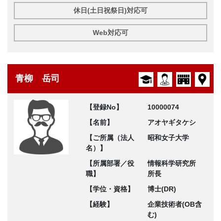
休日(土日祝祭日)対応可
Web対応可
青柳 岳司
【登録No】
10000074
【名前】
アオヤギタケシ
【ご所属（法人
昭和女子大学
名）】
【所属部署／役
情報科学研究所
職】
所長
【学位・資格】
博士(DR)
【経験】
企業技術者(OB含
む)