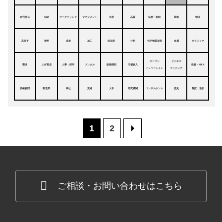
研究開発
知財
マーケティング
マネジメント
生産
品質
法務・規制
調達
物流
高分子
塗料
成形
加工
添加剤
分析
化学物質規制
金属
セラミック
オープン
ビジネス
環境
人材育成
人事・採用
メンタル
販路開拓
市場参入
投資・M&A
イノベーション
マッチング
技術顧問
製造業
商社
流通
大学
研究機関
コンサルタント
歴史
翻訳・通訳
1
2
>
ご相談・お問い合わせはこちら