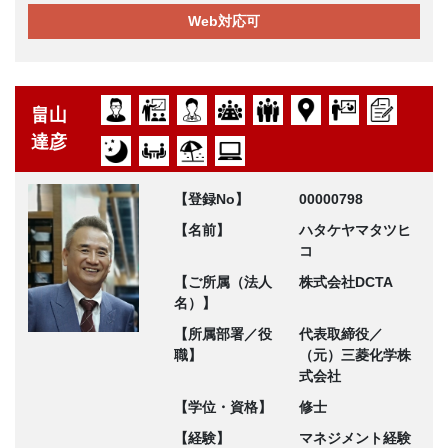
Web対応可
畠山
達彦
【登録No】
00000798
【名前】
ハタケヤマタツヒ
コ
【ご所属（法人
株式会社DCTA
名）】
【所属部署／役
代表取締役／
職】
（元）三菱化学株
式会社
【学位・資格】
修士
【経験】
マネジメント経験