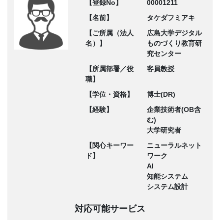
【登録No】
00001211
【名前】
タケダフミアキ
【ご所属（法人
広島大学デジタル
名）】
ものづくり教育研
究センター
【所属部署／役
客員教授
職】
【学位・資格】
博士(DR)
【経験】
企業技術者(OB含
む)
大学研究者
【関心キーワー
ニューラルネット
ド】
ワーク
AI
知能システム
システム設計
対応可能サービス