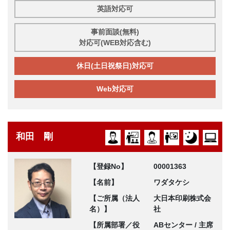
英語対応可
事前面談(無料)
対応可(WEB対応含む)
休日(土日祝祭日)対応可
Web対応可
和田 剛
【登録No】
00001363
【名前】
ワダタケシ
【ご所属（法人
大日本印刷株式会
名）】
社
【所属部署／役
ABセンター / 主席