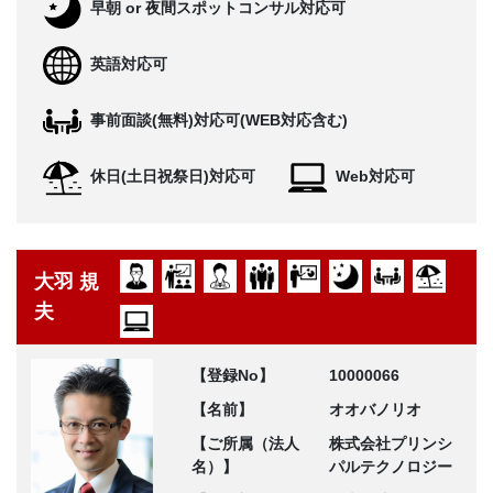
早朝 or 夜間スポットコンサル対応可
英語対応可
事前面談(無料)対応可(WEB対応含む)
休日(土日祝祭日)対応可
Web対応可
大羽 規
夫
【登録No】
10000066
【名前】
オオバノリオ
【ご所属（法人
株式会社プリンシ
名）】
パルテクノロジー