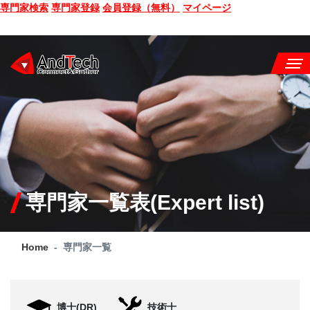
専門家検索
専門家登録
会員登録（無料）
マイページ
SEMINAR
BOOK
CONSULTING
SERVICE
専門家一覧表(Expert list)
COMPANY
Home
専門家一覧
Q&A
SITE MAP
博士(DR)
技術士