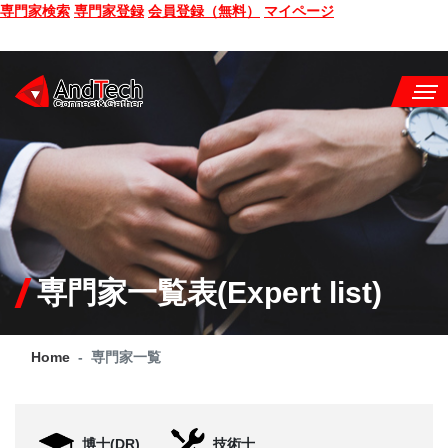
専門家検索
専門家登録
会員登録（無料）
マイページ
SEMINAR
BOOK
CONSULTING
SERVICE
専門家一覧表(Expert list)
COMPANY
Home
専門家一覧
Q&A
SITE MAP
博士(DR)
技術士