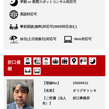
早朝 or 夜間スポットコンサル対応可
英語対応可
事前面談(無料)対応可(WEB対応含む)
休日(土日祝祭日)対応可
Web対応可
折口俊
樹
【登録No】
10000012
【名前】
オリグチトシキ
【ご所属（法人
折口事務所
名）】