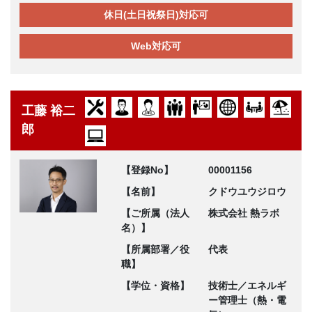
休日(土日祝祭日)対応可
Web対応可
工藤 裕二
郎
【登録No】
00001156
【名前】
クドウユウジロウ
【ご所属（法人
株式会社 熱ラボ
名）】
【所属部署／役
代表
職】
【学位・資格】
技術士／エネルギ
ー管理士（熱・電