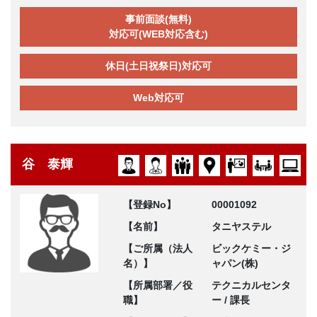
事前面談(無料)
対応可(WEB対応含む)
休日(土日祝祭日)対応可
Web対応可
谷 泰輝
【登録No】
00001092
【名前】
タニヤステル
【ご所属（法人
ビックケミー・ジ
名）】
ャパン(株)
【所属部署／役
テクニカルセンタ
職】
ー / 課長