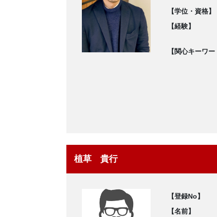
【学位・資格】
【経験】
【関心キーワー
植草 貴行
【登録No】
【名前】