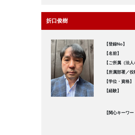
折口俊樹
【登録No】
【名前】
【ご所属（法人
【所属部署／役
【学位・資格】
【経験】
【関心キーワー