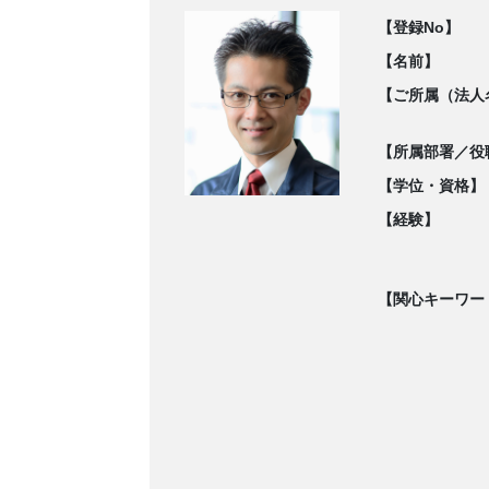
【登録No】
【名前】
【ご所属（法人
【所属部署／役
【学位・資格】
【経験】
【関心キーワー