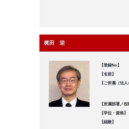
梶田 栄
【登録No】
【名前】
【ご所属（法人
【所属部署／役
【学位・資格】
【経験】