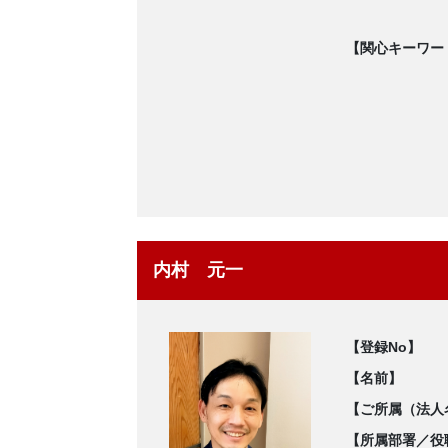
【関心キーワー
内村 元一
【登録No】
【名前】
【ご所属（法人
【所属部署／役