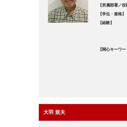
【所属部署／役
【学位・資格】
【経験】
【関心キーワー
大羽 規夫