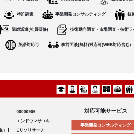
特許調査
事業開発コンサルティング
技
講師派遣(社員研修)
技術動向調査・市場調査・技術ラ
英語対応可
事前面談(無料)対応可(WEB対応含む)
対応可能サービス
00000906
エンドウマサユキ
事業開発コンサルティング
名）】
Eリソリサーチ