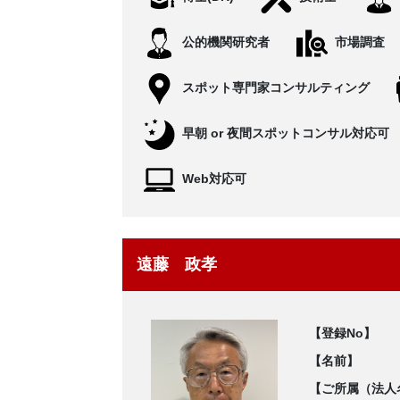
公的機関研究者
市場調査
スポット専門家コンサルティング
早朝 or 夜間スポットコンサル対応可
Web対応可
遠藤 政孝
【登録No】
【名前】
【ご所属（法人