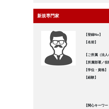
新規専門家
【登録No】
【名前】
【ご所属（法人
【所属部署／役
【学位・資格】
【経験】
【関心キーワー