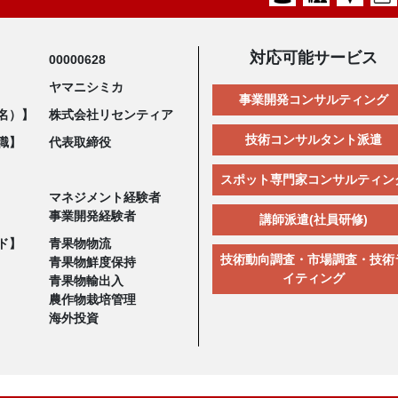
対応可能サービス
00000628
ヤマニシミカ
事業開発コンサルティング
名）】
株式会社リセンティア
技術コンサルタント派遣
職】
代表取締役
スポット専門家コンサルティン
マネジメント経験者
事業開発経験者
講師派遣(社員研修)
ド】
青果物物流
技術動向調査・市場調査・技術
青果物鮮度保持
イティング
青果物輸出入
農作物栽培管理
海外投資