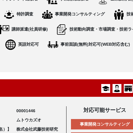
特許調査
事業開発コンサルティング
技
講師派遣(社員研修)
技術動向調査・市場調査・技術ラ
英語対応可
事前面談(無料)対応可(WEB対応含む)
対応可能サービス
00001446
ムトウカズオ
事業開発コンサルティング
名）】
株式会社武藤技術研究