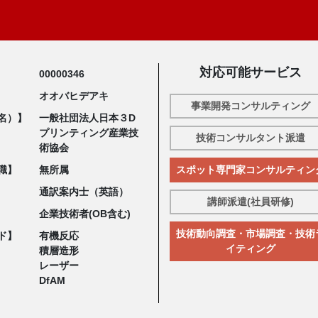
対応可能サービス
00000346
オオバヒデアキ
事業開発コンサルティング
名）】
一般社団法人日本３D
プリンティング産業技
技術コンサルタント派遣
術協会
職】
無所属
スポット専門家コンサルティン
通訳案内士（英語）
講師派遣(社員研修)
企業技術者(OB含む)
技術動向調査・市場調査・技術
ド】
有機反応
イティング
積層造形
レーザー
DfAM