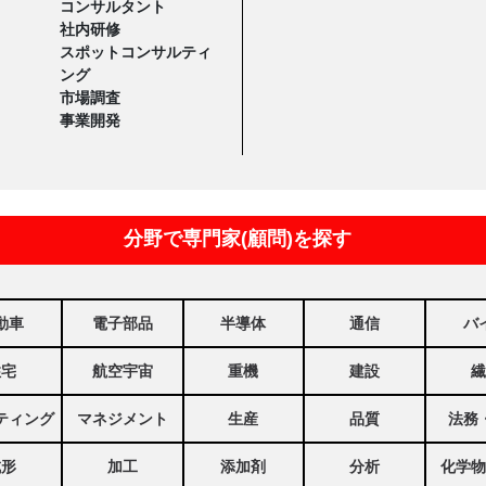
コンサルタント
社内研修
スポットコンサルティ
ング
市場調査
事業開発
分野で専門家(顧問)を探す
動車
電子部品
半導体
通信
バ
住宅
航空宇宙
重機
建設
繊
ティング
マネジメント
生産
品質
法務
成形
加工
添加剤
分析
化学物