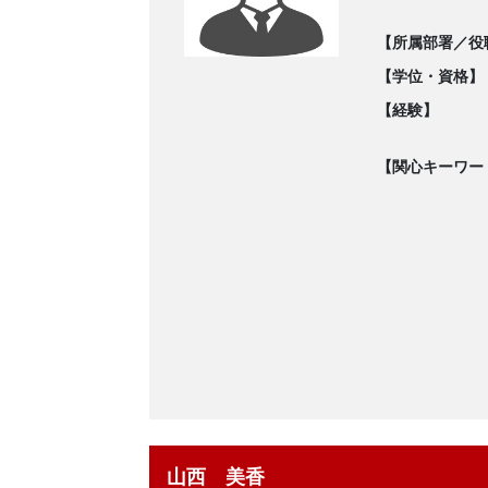
【所属部署／役
【学位・資格】
【経験】
【関心キーワー
山西 美香