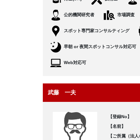
公的機関研究者
市場調査
スポット専門家コンサルティング
早朝 or 夜間スポットコンサル対応可
Web対応可
武藤 一夫
【登録No】
【名前】
【ご所属（法人