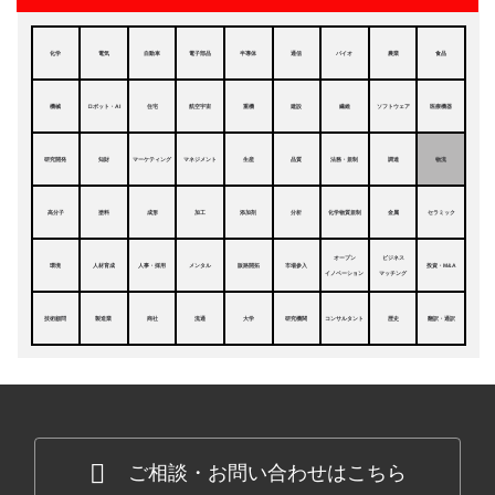
化学
電気
自動車
電子部品
半導体
通信
バイオ
農業
食品
機械
ロボット・AI
住宅
航空宇宙
重機
建設
繊維
ソフトウェア
医療機器
研究開発
知財
マーケティング
マネジメント
生産
品質
法務・規制
調達
物流
高分子
塗料
成形
加工
添加剤
分析
化学物質規制
金属
セラミック
オープン
ビジネス
環境
人材育成
人事・採用
メンタル
販路開拓
市場参入
投資・M&A
イノベーション
マッチング
技術顧問
製造業
商社
流通
大学
研究機関
コンサルタント
歴史
翻訳・通訳
ご相談・お問い合わせはこちら