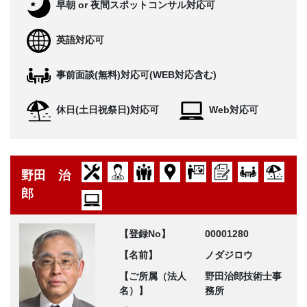
早朝 or 夜間スポットコンサル対応可
英語対応可
事前面談(無料)対応可(WEB対応含む)
休日(土日祝祭日)対応可
Web対応可
野田 治
郎
【登録No】
00001280
【名前】
ノダジロウ
【ご所属（法人
野田治郎技術士事
名）】
務所