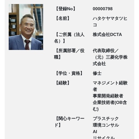
【登録No】
00000798
【名前】
ハタケヤマタツヒ
コ
【ご所属（法人
株式会社DCTA
名）】
【所属部署／役
代表取締役／
職】
（元）三菱化学株
式会社
【学位・資格】
修士
【経験】
マネジメント経験
者
事業開発経験者
企業技術者(OB含
む)
【関心キーワー
プラスチック
ド】
環境コンサル
AI
リサイクル