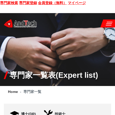
専門家検索
専門家登録
会員登録（無料）
マイページ
SEMINAR
BOOK
CONSULTING
SERVICE
専門家一覧表(Expert list)
COMPANY
Home
専門家一覧
Q&A
SITE MAP
博士(DR)
技術士