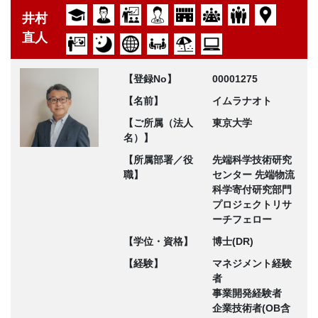
井村
直人
【登録No】
00001275
【名前】
イムラナオト
【ご所属（法人
東京大学
名）】
【所属部署／役
先端科学技術研究
職】
センター 先端物流
科学寄付研究部門
プロジェクトリサ
ーチフェロー
【学位・資格】
博士(DR)
【経験】
マネジメント経験
者
事業開発経験者
企業技術者(OB含