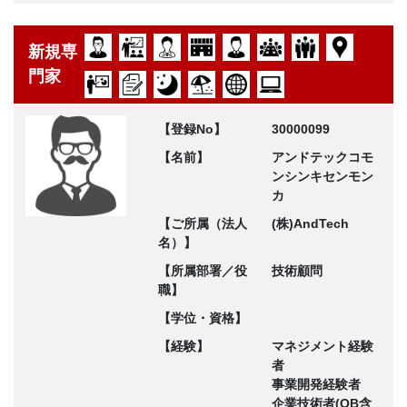
新規専
門家
【登録No】
30000099
【名前】
アンドテックコモ
ンシンキセンモン
カ
【ご所属（法人
(株)AndTech
名）】
【所属部署／役
技術顧問
職】
【学位・資格】
【経験】
マネジメント経験
者
事業開発経験者
企業技術者(OB含