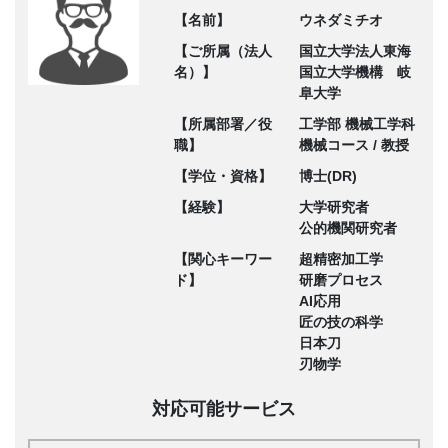
【名前】
ウネダミチオ
【ご所属（法人
国立大学法人東海
名）】
国立大学機構 岐
阜大学
【所属部署／役
工学部 機械工学科
職】
機械コース / 教授
【学位・資格】
博士(DR)
【経験】
大学研究者
公的機関研究者
【関心キーワー
超精密加工学
ド】
研磨プロセス
AI応用
匠の技の科学
日本刀
刃物学
対応可能サービス