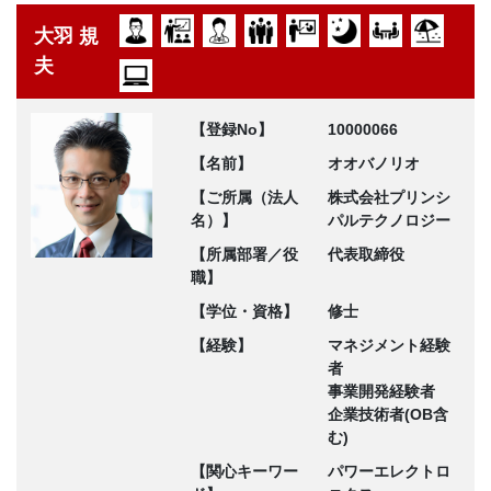
大羽 規
夫
【登録No】
10000066
【名前】
オオバノリオ
【ご所属（法人
株式会社プリンシ
名）】
パルテクノロジー
【所属部署／役
代表取締役
職】
【学位・資格】
修士
【経験】
マネジメント経験
者
事業開発経験者
企業技術者(OB含
む)
【関心キーワー
パワーエレクトロ