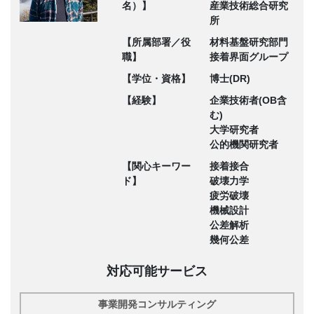
名）】
産業技術総合研究
所
【所属部署／役
材料基盤研究部門
職】
接着界面グループ
【学位・資格】
博士(DR)
【経験】
企業技術者(OB含
む)
大学研究者
公的機関研究者
【関心キーワー
接着接合
ド】
破壊力学
疲労破壊
機械設計
公差解析
幾何公差
対応可能サービス
事業開発コンサルティング