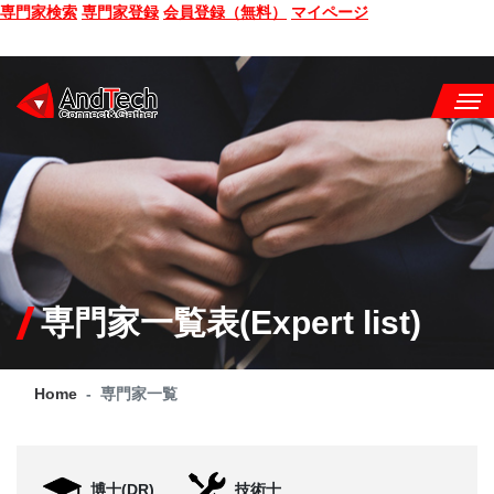
専門家検索
専門家登録
会員登録（無料）
マイページ
SEMINAR
BOOK
CONSULTING
SERVICE
専門家一覧表(Expert list)
COMPANY
Home
専門家一覧
Q&A
SITE MAP
博士(DR)
技術士