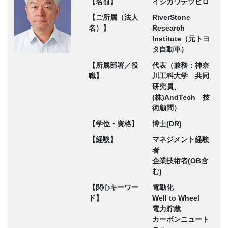
【名前】
イシカワテツヒロ
【ご所属（法人
RiverStone
名）】
Research
Institute（元トヨ
タ自動車）
【所属部署／役
代表（兼務：神奈
職】
川工科大学 共同
研究員、
(株)AndTech 技
術顧問）
【学位・資格】
博士(DR)
【経験】
マネジメント経験
者
企業技術者(OB含
む)
【関心キーワー
電動化
ド】
Well to Wheel
電力貯蔵
カーボンニュート