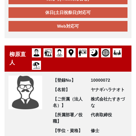
休日(土日祝祭日)対応可
Web対応可
柳原直
人
【登録No】
10000072
【名前】
ヤナギハラナオト
【ご所属（法人
株式会社たすきづ
名）】
な
【所属部署／役
代表取締役
職】
【学位・資格】
修士