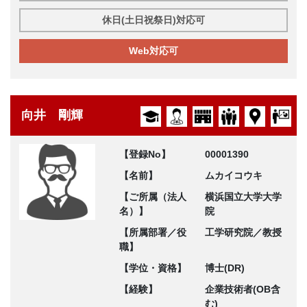
休日(土日祝祭日)対応可
Web対応可
向井 剛輝
【登録No】
00001390
【名前】
ムカイコウキ
【ご所属（法人
横浜国立大学大学
名）】
院
【所属部署／役
工学研究院／教授
職】
【学位・資格】
博士(DR)
【経験】
企業技術者(OB含
む)