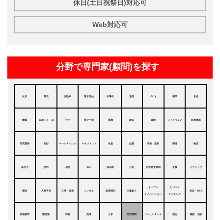
休日(土日祝祭日)対応可
Web対応可
分野で専門家(顧問)を探す
化学
電気
自動車
電子部品
半導体
通信
バイオ
農業
食品
機械
ロボット・AI
住宅
航空宇宙
重機
建設
繊維
ソフトウェア
医療機器
研究開発
知財
マーケティング
マネジメント
生産
品質
法務・規制
調達
物流
高分子
塗料
成形
加工
添加剤
分析
化学物質規制
金属
セラミック
オープン
ビジネス
環境
人材育成
人事・採用
メンタル
販路開拓
市場参入
投資・M&A
イノベーション
マッチング
技術顧問
製造業
商社
流通
大学
研究機関
コンサルタント
歴史
翻訳・通訳