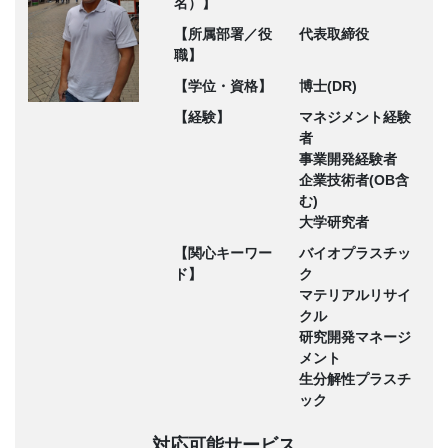
名）】
【所属部署／役
代表取締役
職】
【学位・資格】
博士(DR)
【経験】
マネジメント経験
者
事業開発経験者
企業技術者(OB含
む)
大学研究者
【関心キーワー
バイオプラスチッ
ド】
ク
マテリアルリサイ
クル
研究開発マネージ
メント
生分解性プラスチ
ック
対応可能サービス