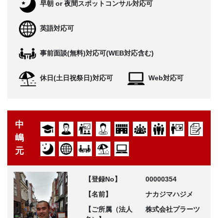
早朝 or 夜間スポットコンサル対応可
英語対応可
事前面談(無料)対応可(WEB対応含む)
休日(土日祝祭日)対応可
Web対応可
中
嶋
元
【登録No】
00000354
【名前】
ナカジマハジメ
【ご所属（法人
株式会社プラーツ