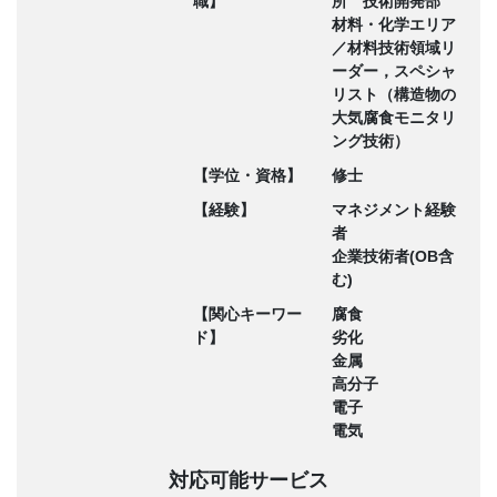
職】
所 技術開発部
材料・化学エリア
／材料技術領域リ
ーダー，スペシャ
リスト（構造物の
大気腐食モニタリ
ング技術）
【学位・資格】
修士
【経験】
マネジメント経験
者
企業技術者(OB含
む)
【関心キーワー
腐食
ド】
劣化
金属
高分子
電子
電気
対応可能サービス