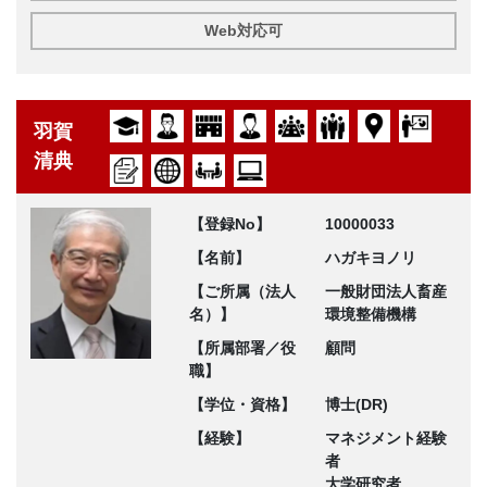
Web対応可
羽賀
清典
【登録No】
10000033
【名前】
ハガキヨノリ
【ご所属（法人
一般財団法人畜産
名）】
環境整備機構
【所属部署／役
顧問
職】
【学位・資格】
博士(DR)
【経験】
マネジメント経験
者
大学研究者