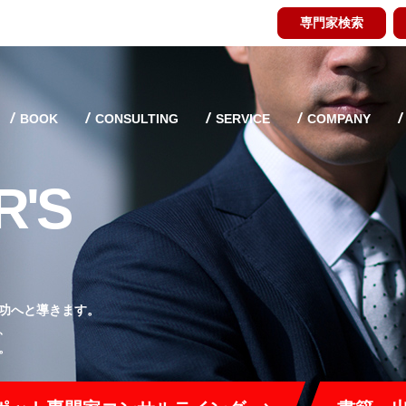
専門家検索
BOOK
CONSULTING
SERVICE
COMPANY
R'S
功へと導きます。
、
。