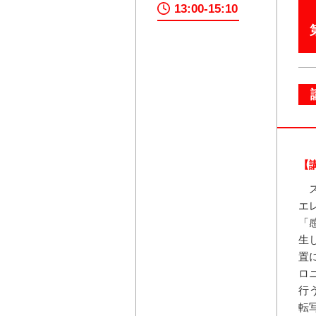
13:00-15:10
【
ス
エ
「
生
置
ロ
行
転