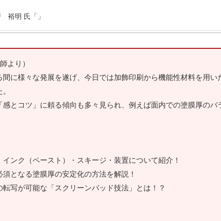
 裕明 氏「」
講師より）
る間に様々な発展を遂げ、今日では加飾印刷から機能性材料を用い
た。
「感とコツ」に頼る傾向も多々見られ、例えば面内での塗膜厚のバ
・インク（ペースト）・スキージ・装置について紹介！
必須となる塗膜厚の安定化の方法を解説！
の転写が可能な「スクリーンパッド技法」とは！？