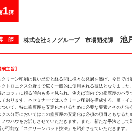
1
第
講
池
講 師
株式会社ミノグループ 市場開発課
講演主旨】
クリーン印刷は長い歴史と経る間に様々な発展を遂げ、今日では
レクトロニクス分野まで広く一般的に使用される技法となりました
感とコツ」に頼る傾向も多々見られ、例えば面内での塗膜厚のバラ
しております。本セミナーではスクリーン印刷を構成する、版・イ
について、特に塗膜厚を安定化させるために必要な要素とその方法
ニクス分野においてはこの塗膜厚の安定化は必須の項目ともなるた
うノウハウをお話しさせていただきます。また、新たな手法として
写が可能な「スクリーンパッド技法」を紹介させていただきます。