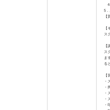
4
5
【
【
ス
【
ス
ま
る
【
・
・
・
・
・