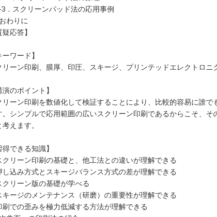
-3．スクリーンパッド法の応用事例
．おわりに
質疑応答】
キーワード】
クリーン印刷、膜厚、印圧、スキージ、プリンテッドエレクトロニ
講演のポイント】
クリーン印刷を数値化して検証することにより、比較的容易に誰で
す。シンプルで応用範囲の広いスクリーン印刷であるからこそ、そ
と考えます。
習得できる知識】
スクリーン印刷の基礎と、他工法との違いが理解できる
押し込み方式とスキージバランス方式の差が理解できる
スクリーン版の基礎が学べる
スキージのメンテナンス（研磨）の重要性が理解できる
印刷での歪みを極力低減する方法が理解できる