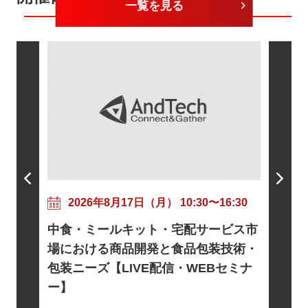
一覧を見る
202
粘着剤
17:30
2026年8月17日（月） 10:30〜16:30
ニズムと
トに向け
中食・ミールキット・宅配サービス市
信・WE
基礎とロ
場における商品開発と食品包装技術・
電・宇宙
包装ニーズ【LIVE配信・WEBセミナ
EBセミ
ー】