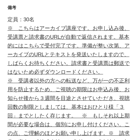
備考
定員：30名
※ こちらはアーカイブ講座です。お申し込み後、
受講票と請求書のURLが自動で返信されます。基本
的にはこちらで受付完了です。準備が整い次第、ア
ーカイブのURLとテキストを発送いたしますので、
しばらくお待ちください。請求書と受講票は郵送で
はないため必ずダウンロードください。
※ 受講者以外の方への転送など、万が一の不正利
用を防止するため、ご視聴の期限はお申込み後、お
知らせ後から３週間を目途とさせていただき、視聴
回数の制限としましては、基本はおひとり様「３
回」までとしたく存じます。 ※ もしそれ以上期
間が必要な場合は、個別にお申し付けください。こ
の点、ご理解のほどお願い申し上げます。※ 請求