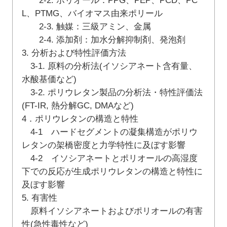
2-2. ポリオール：PPG、PEP、PCD、PC
L、PTMG、バイオマス由来ポリール
2-3. 触媒：三級アミン、金属
2-4. 添加剤：加水分解抑制剤、発泡剤
3. 分析および特性評価方法
3-1. 原料の分析法(イソシアネート含有量、
水酸基価など)
3-2. ポリウレタン製品の分析法・特性評価法
(FT-IR, 熱分解GC, DMAなど)
4．ポリウレタンの構造と特性
4-1 ハードセグメントの凝集構造がポリウ
レタンの架橋密度と力学特性に及ぼす影響
4-2 イソシアネートとポリオールの高湿度
下での反応が生成ポリウレタンの構造と特性に
及ぼす影響
5. 有害性
原料イソシアネートおよびポリオールの有害
性(急性毒性など)