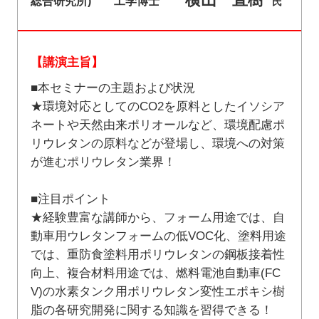
横山 直樹
総合研究所) 工学博士
氏
【講演主旨】
■本セミナーの主題および状況
★環境対応としてのCO2を原料としたイソシア
ネートや天然由来ポリオールなど、環境配慮ポ
リウレタンの原料などが登場し、環境への対策
が進むポリウレタン業界！
■注目ポイント
★経験豊富な講師から、フォーム用途では、自
動車用ウレタンフォームの低VOC化、塗料用途
では、重防食塗料用ポリウレタンの鋼板接着性
向上、複合材料用途では、燃料電池自動車(FC
V)の水素タンク用ポリウレタン変性エポキシ樹
脂の各研究開発に関する知識を習得できる！